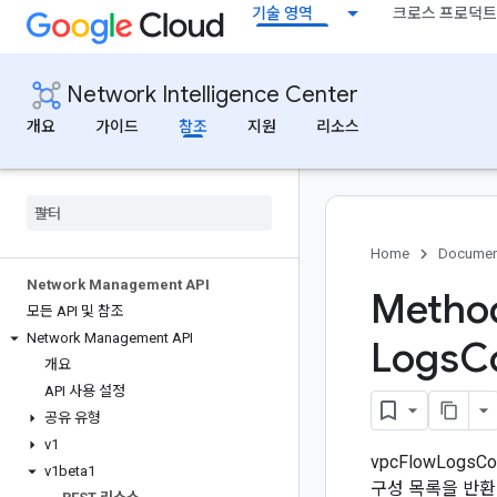
기술 영역
크로스 프로덕트
Network Intelligence Center
개요
가이드
참조
지원
리소스
Home
Documen
Network Management API
Method
모든 API 및 참조
Network Management API
Logs
C
개요
API 사용 설정
공유 유형
v1
vpcFlowLogs
v1beta1
구성 목록을 반환