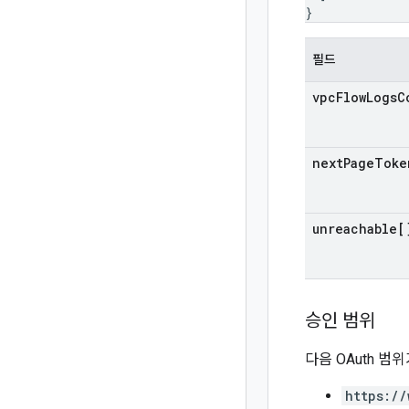
}
필드
vpc
Flow
Logs
C
next
Page
Toke
unreachable[
승인 범위
다음 OAuth 범
https://