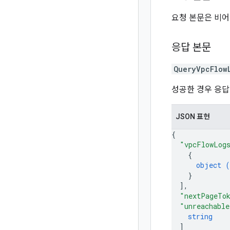
요청 본문은 비어
응답 본문
QueryVpcFlow
성공한 경우 응답
JSON 표현
{
"vpcFlowLog
{
object (
}
]
,
"nextPageTo
"unreachable
string
]