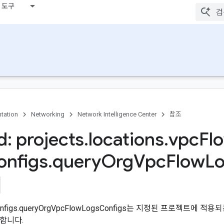
 도구
tation
Networking
Network Intelligence Center
참조
: projects
.
locations
.
vpc
Fl
onfigs
.
query
Org
Vpc
Flow
L
Configs.queryOrgVpcFlowLogsConfigs는 지정된 프로젝트에 
합니다.