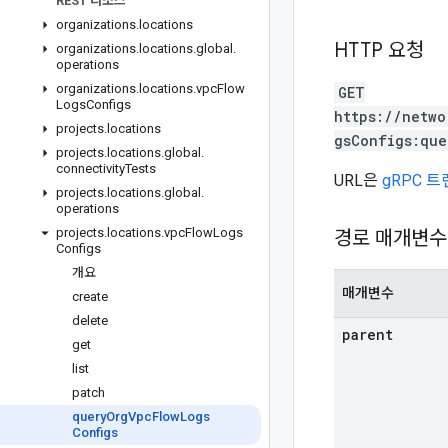
REST 리소스
organizations
.
locations
HTTP 요청
organizations
.
locations
.
global
.
operations
organizations
.
locations
.
vpc
Flow
GET
Logs
Configs
https://netwo
projects
.
locations
gsConfigs:que
projects
.
locations
.
global
.
connectivity
Tests
URL은
gRPC 
projects
.
locations
.
global
.
operations
projects
.
locations
.
vpc
Flow
Logs
경로 매개변수
Configs
개요
매개변수
create
delete
parent
get
list
patch
query
Org
Vpc
Flow
Logs
Configs