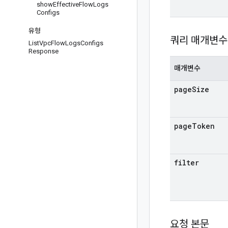
show
Effective
Flow
Logs
Configs
유형
쿼리 매개변수
List
Vpc
Flow
Logs
Configs
Response
매개변수
page
Size
page
Token
filter
요청 본문