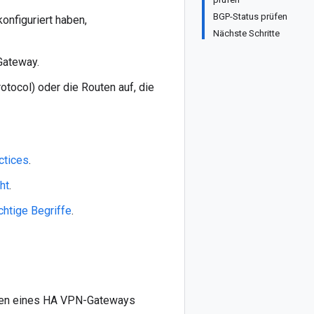
BGP-Status prüfen
onfiguriert haben,
Nächste Schritte
Gateway.
tocol) oder die Routen auf, die
ctices
.
ht
.
chtige Begriffe
.
ellen eines HA VPN-Gateways