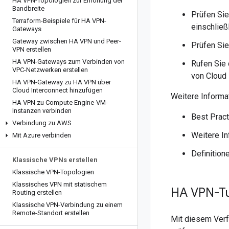
HA VPN-Topologien zur Erhöhung der
Bandbreite
Prüfen Sie
Terraform-Beispiele für HA VPN-
einschließ
Gateways
Gateway zwischen HA VPN und Peer-
Prüfen Si
VPN erstellen
HA VPN-Gateways zum Verbinden von
Rufen Sie 
VPC-Netzwerken erstellen
von Cloud
HA VPN-Gateway zu HA VPN über
Cloud Interconnect hinzufügen
Weitere Informa
HA VPN zu Compute Engine-VM-
Instanzen verbinden
Best Pract
Verbindung zu AWS
Weitere In
Mit Azure verbinden
Definition
Klassische VPNs erstellen
Klassische VPN-Topologien
Klassisches VPN mit statischem
HA VPN-Tu
Routing erstellen
Klassische VPN-Verbindung zu einem
Remote-Standort erstellen
Mit diesem Verf