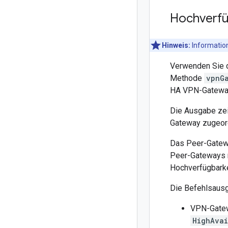
Hochverfü
Hinweis:
Information
Verwenden Sie d
Methode
vpnG
HA VPN-Gateway
Die Ausgabe zei
Gateway zugeord
Das Peer-Gatew
Peer-Gateways 
Hochverfügbarke
Die Befehlsausg
VPN-Gatew
HighAvai