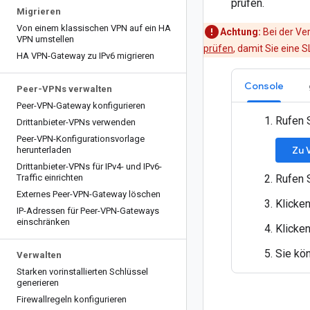
prüfen.
Migrieren
Von einem klassischen VPN auf ein HA
Achtung:
Bei der Ve
VPN umstellen
prüfen
, damit Sie eine 
HA VPN-Gateway zu IPv6 migrieren
Console
Peer-VPNs verwalten
Peer-VPN-Gateway konfigurieren
Rufen 
Drittanbieter-VPNs verwenden
Peer-VPN-Konfigurationsvorlage
Zu 
herunterladen
Drittanbieter-VPNs für IPv4- und IPv6-
Traffic einrichten
Rufen 
Externes Peer-VPN-Gateway löschen
Klicke
IP-Adressen für Peer-VPN-Gateways
einschränken
Klicken
Sie kö
Verwalten
Starken vorinstallierten Schlüssel
generieren
Firewallregeln konfigurieren