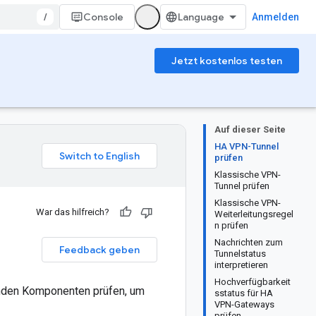
/
Console
Anmelden
Jetzt kostenlos testen
Auf dieser Seite
HA VPN-Tunnel
prüfen
Klassische VPN-
Tunnel prüfen
Klassische VPN-
War das hilfreich?
Weiterleitungsregel
n prüfen
Nachrichten zum
Feedback geben
Tunnelstatus
interpretieren
Hochverfügbarkeit
enden Komponenten prüfen, um
sstatus für HA
VPN-Gateways
prüfen