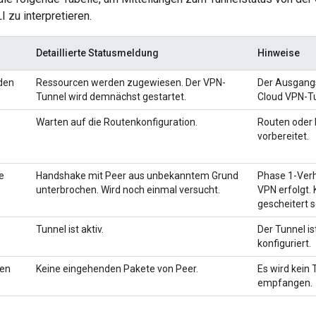
 zu interpretieren.
Detaillierte Statusmeldung
Hinweise
den
Ressourcen werden zugewiesen. Der VPN-
Der Ausgangs
Tunnel wird demnächst gestartet.
Cloud VPN-Tu
Warten auf die Routenkonfiguration.
Routen oder 
vorbereitet.
e
Handshake mit Peer aus unbekanntem Grund
Phase 1-Verh
unterbrochen. Wird noch einmal versucht.
VPN erfolgt.
gescheitert s
Tunnel ist aktiv.
Der Tunnel i
konfiguriert.
den
Keine eingehenden Pakete von Peer.
Es wird kein
empfangen.