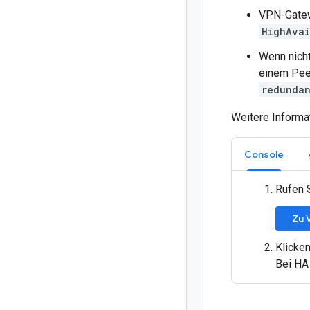
VPN-Gatewa
HighAva
Wenn nich
einem Peer
redundan
Weitere Informa
Console
Rufen 
Zu 
Klicke
Bei HA