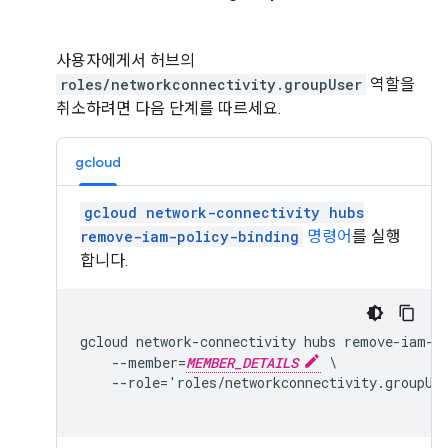
사용자에게서 허브의
roles/networkconnectivity.groupUser
역할을
취소하려면 다음 단계를 따르세요.
gcloud
gcloud network-connectivity hubs
remove-iam-policy-binding
명령어
를 실행
합니다.
gcloud network-connectivity hubs remove-iam-p
    --member=
MEMBER_DETAILS
 \

    --role='roles/networkconnectivity.groupUse