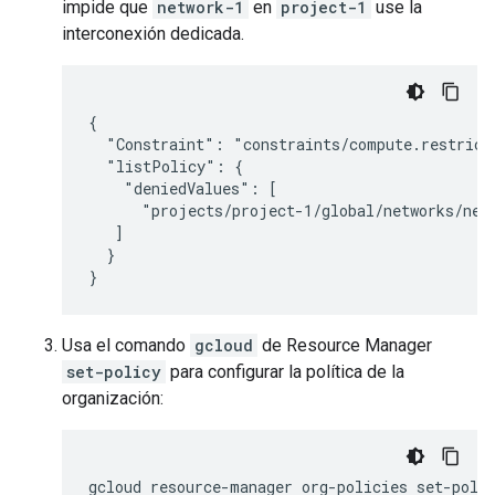
impide que
network-1
en
project-1
use la
interconexión dedicada.
{

  "Constraint": "constraints/compute.restrictD
  "listPolicy": {

    "deniedValues": [

      "projects/project-1/global/networks/netw
   ]

  }

Usa el comando
gcloud
de Resource Manager
set-policy
para configurar la política de la
organización:
gcloud resource-manager org-policies set-poli