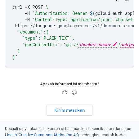
curl
-X
POST
\
-H
"Authorization: Bearer 
$(
gcloud
auth
appli
-H
"Content-Type: application/json; charset=u
https://language.googleapis.com/v1/documents:mode
  'document':{
    'type':'PLAIN_TEXT',
    'gcsContentUri':'gs://
<bucket-name>
/
<object
  }
}"
Apakah informasi ini membantu?
Kirim masukan
Kecuali dinyatakan lain, konten di halaman ini dilisensikan berdasarkan
Lisensi Creative Commons Attribution 4.0
, sedangkan contoh kode