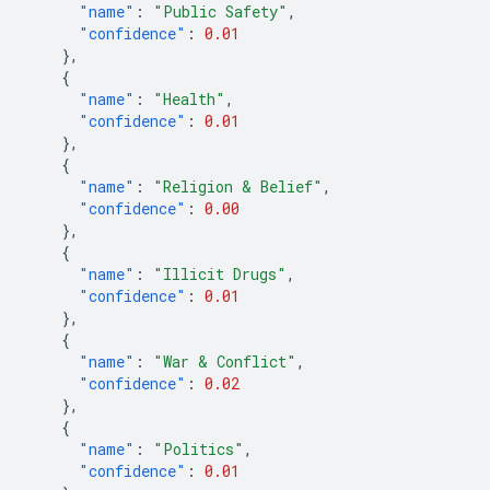
"name"
:
"Public Safety"
,
"confidence"
:
0.01
},
{
"name"
:
"Health"
,
"confidence"
:
0.01
},
{
"name"
:
"Religion & Belief"
,
"confidence"
:
0.00
},
{
"name"
:
"Illicit Drugs"
,
"confidence"
:
0.01
},
{
"name"
:
"War & Conflict"
,
"confidence"
:
0.02
},
{
"name"
:
"Politics"
,
"confidence"
:
0.01