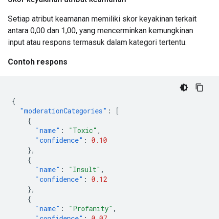
Setiap atribut keamanan memiliki skor keyakinan terkait
antara 0,00 dan 1,00, yang mencerminkan kemungkinan
input atau respons termasuk dalam kategori tertentu.
Contoh respons
{
"moderationCategories"
:
[
{
"name"
:
"Toxic"
,
"confidence"
:
0.10
},
{
"name"
:
"Insult"
,
"confidence"
:
0.12
},
{
"name"
:
"Profanity"
,
"confidence"
:
0.07