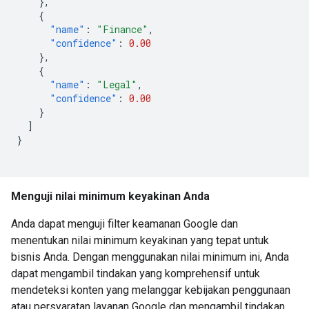
},
{
"name"
:
"Finance"
,
"confidence"
:
0.00
},
{
"name"
:
"Legal"
,
"confidence"
:
0.00
}
]
}
Menguji nilai minimum keyakinan Anda
Anda dapat menguji filter keamanan Google dan
menentukan nilai minimum keyakinan yang tepat untuk
bisnis Anda. Dengan menggunakan nilai minimum ini, Anda
dapat mengambil tindakan yang komprehensif untuk
mendeteksi konten yang melanggar kebijakan penggunaan
atau persyaratan layanan Google dan mengambil tindakan