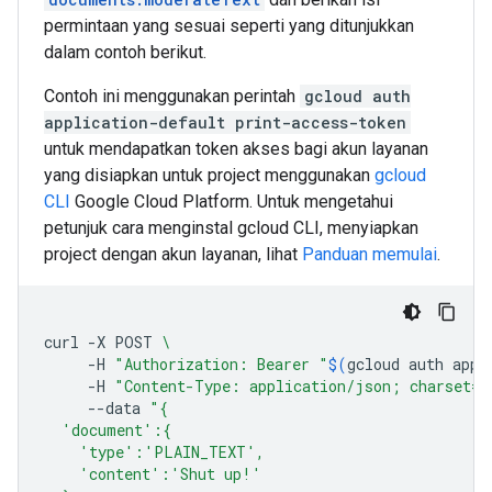
permintaan yang sesuai seperti yang ditunjukkan
dalam contoh berikut.
Contoh ini menggunakan perintah
gcloud auth
application-default print-access-token
untuk mendapatkan token akses bagi akun layanan
yang disiapkan untuk project menggunakan
gcloud
CLI
Google Cloud Platform. Untuk mengetahui
petunjuk cara menginstal gcloud CLI, menyiapkan
project dengan akun layanan, lihat
Panduan memulai
.
curl
-X
POST
\
-H
"Authorization: Bearer "
$(
gcloud
auth
appl
-H
"Content-Type: application/json; charset=u
--data
"{
  'document':{
    'type':'PLAIN_TEXT',
    'content':'Shut up!'