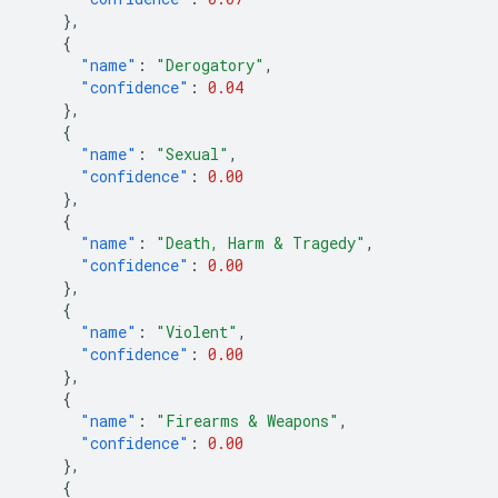
},
{
"name"
:
"Derogatory"
,
"confidence"
:
0.04
},
{
"name"
:
"Sexual"
,
"confidence"
:
0.00
},
{
"name"
:
"Death, Harm & Tragedy"
,
"confidence"
:
0.00
},
{
"name"
:
"Violent"
,
"confidence"
:
0.00
},
{
"name"
:
"Firearms & Weapons"
,
"confidence"
:
0.00
},
{