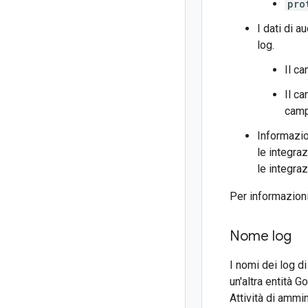
pro
I dati di 
log.
Il c
Il c
camp
Informazio
le integra
le integra
Per informazioni
Nome log
I nomi dei log d
un'altra entità G
Attività di ammi