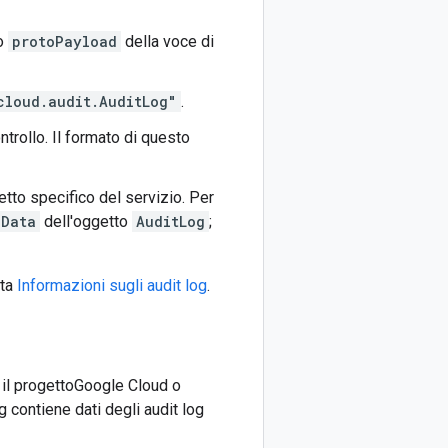
o
protoPayload
della voce di
cloud.audit.AuditLog"
.
ontrollo. Il formato di questo
etto specifico del servizio. Per
eData
dell'oggetto
AuditLog
;
lta
Informazioni sugli audit log
.
o il progettoGoogle Cloud o
og contiene dati degli audit log