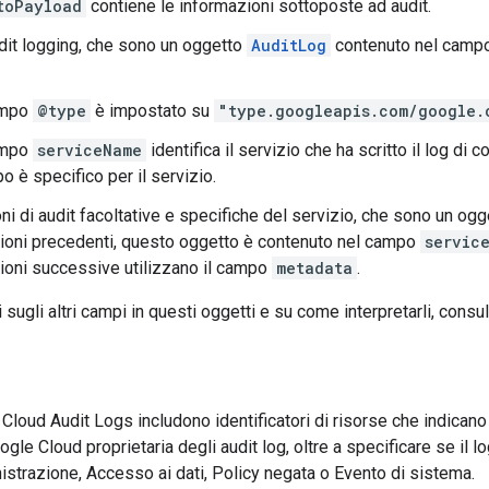
toPayload
contiene le informazioni sottoposte ad audit.
audit logging, che sono un oggetto
AuditLog
contenuto nel camp
ampo
@type
è impostato su
"type.googleapis.com/google.
ampo
serviceName
identifica il servizio che ha scritto il log di c
o è specifico per il servizio.
ni di audit facoltative e specifiche del servizio, che sono un ogg
zioni precedenti, questo oggetto è contenuto nel campo
servic
zioni successive utilizzano il campo
metadata
.
 sugli altri campi in questi oggetti e su come interpretarli, consu
i Cloud Audit Logs includono identificatori di risorse che indican
oogle Cloud proprietaria degli audit log, oltre a specificare se il l
nistrazione, Accesso ai dati, Policy negata o Evento di sistema.