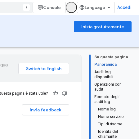
/
Console
Accedi
Inizia gratuitamente
Su questa pagina
Panoramica
ingua
Audit log
disponibili
Operazioni con
audit
Questa pagina è stata utile?
Formato degli
audit log
e
Nome log
Invia feedback
Nome servizio
Tipi di risorse
Identità del
chiamante