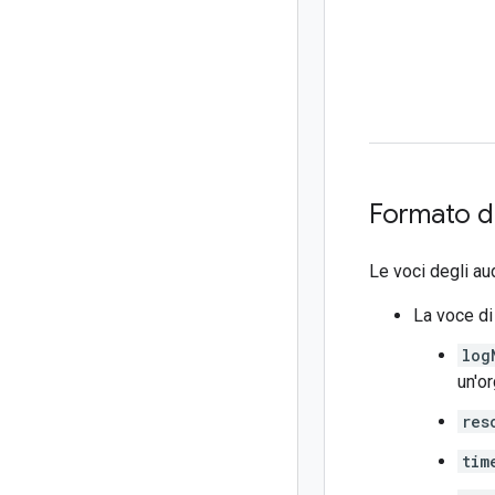
Formato de
Le voci degli aud
La voce di
log
un'o
res
tim