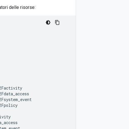
atori delle risorse:
Factivity

Fdata_access

Fsystem_event

Fpolicy

vity

_access

em_event
