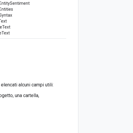
EntitySentiment
ntities
Syntax
Text
eText
eText
elencati alcuni campi utili:
ogetto, una cartella,