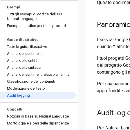
Questo document
Esempi
Tutti gli esempi di codice dell'API
Natural Language
Panorami
Esempi di codice per tutti i prodotti
I serviziGoogle 
Guide illustrative
quando?" all'int
Tutte le guide illustrative
Analisi del sentiment
I tuoi progetti 
Analisi delle entità
del progetto Goo
Analisi della sintassi
contengono gli au
Analisi del sentiment relativo all'entità
Classificazione dei contenuti
Per una panoram
Moderazione del testo
approfondite sul
Audit logging
Concetti
Audit log d
Nozioni di base su Natural Language
Morfologia e alberi delle dipendenze
Per Natural Langu