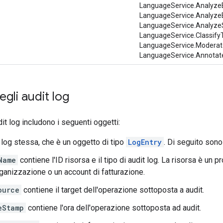
LanguageService.Analyze
LanguageService.AnalyzeE
LanguageService.Analyze
LanguageService.Classify
LanguageService.Moderat
LanguageService.Annotat
gli audit log
it log includono i seguenti oggetti:
 log stessa, che è un oggetto di tipo
LogEntry
. Di seguito sono 
Name
contiene l'ID risorsa e il tipo di audit log. La risorsa è un pr
rganizzazione o un account di fatturazione.
ource
contiene il target dell'operazione sottoposta a audit.
eStamp
contiene l'ora dell'operazione sottoposta ad audit.