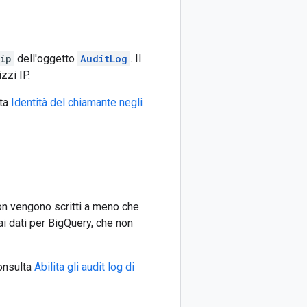
ip
dell'oggetto
AuditLog
. Il
zzi IP.
lta
Identità del chiamante negli
non vengono scritti a meno che
ai dati per BigQuery, che non
consulta
Abilita gli audit log di