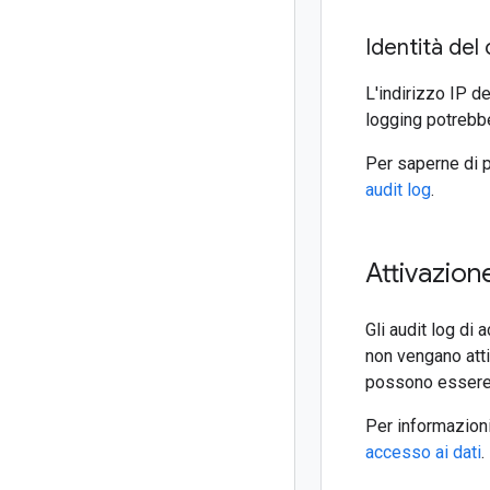
Identità del
L'indirizzo IP 
logging potrebbe
Per saperne di p
audit log
.
Attivazion
Gli audit log di
non vengano atti
possono essere d
Per informazioni 
accesso ai dati
.