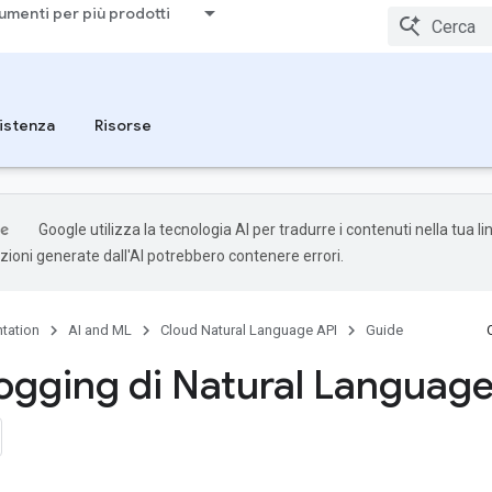
umenti per più prodotti
istenza
Risorse
Google utilizza la tecnologia AI per tradurre i contenuti nella tua l
uzioni generate dall'AI potrebbero contenere errori.
tation
AI and ML
Cloud Natural Language API
Guide
logging di Natural Languag