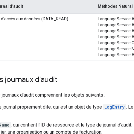
rnal d'audit
Méthodes Natural
t d'accès aux données (DATA_READ)
LanguageService.
LanguageService.A
LanguageService.A
LanguageService.
LanguageService.C
LanguageService.
LanguageService.
 journaux d'audit
journaux d'audit comprennent les objets suivants :
e journal proprement dite, qui est un objet de type
LogEntry
. L
Name
, qui contient l'ID de ressource et le type de journal d'audit
ier, une organisation ou un compte de facturation.