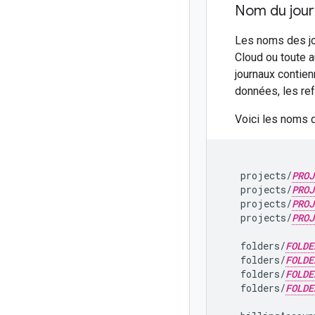
Nom du jour
Les noms des jo
Cloud ou toute a
journaux contien
données, les re
Voici les noms d
   projects/
PROJ
   projects/
PROJ
   projects/
PROJ
   projects/
PROJ
   folders/
FOLDE
   folders/
FOLDE
   folders/
FOLDE
   folders/
FOLDE