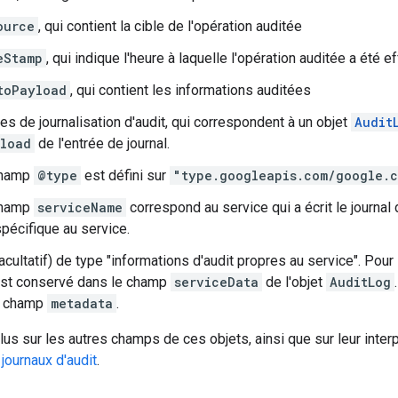
ource
, qui contient la cible de l'opération auditée
eStamp
, qui indique l'heure à laquelle l'opération auditée a été 
toPayload
, qui contient les informations auditées
s de journalisation d'audit, qui correspondent à un objet
Audit
load
de l'entrée de journal.
champ
@type
est défini sur
"type.googleapis.com/google.c
champ
serviceName
correspond au service qui a écrit le journal
spécifique au service.
facultatif) de type "informations d'audit propres au service". Pou
est conservé dans le champ
serviceData
de l'objet
AuditLog
le champ
metadata
.
lus sur les autres champs de ces objets, ainsi que sur leur inter
journaux d'audit
.