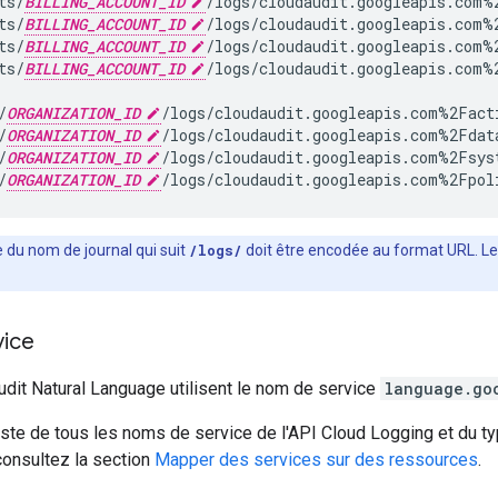
ts/
BILLING_ACCOUNT_ID
/logs/cloudaudit.googleapis.com%2
ts/
BILLING_ACCOUNT_ID
/logs/cloudaudit.googleapis.com%2
ts/
BILLING_ACCOUNT_ID
/logs/cloudaudit.googleapis.com%2
ts/
BILLING_ACCOUNT_ID
/logs/cloudaudit.googleapis.com%2
/
ORGANIZATION_ID
/logs/cloudaudit.googleapis.com%2Facti
/
ORGANIZATION_ID
/logs/cloudaudit.googleapis.com%2Fdata
/
ORGANIZATION_ID
/logs/cloudaudit.googleapis.com%2Fsyst
/
ORGANIZATION_ID
e du nom de journal qui suit
/logs/
doit être encodée au format URL. Le
ice
udit Natural Language utilisent le nom de service
language.go
liste de tous les noms de service de l'API Cloud Logging et du t
consultez la section
Mapper des services sur des ressources
.