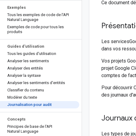
Ce document déc
Exemples
Tous les exemples de code de l'API
Natural Language
Présentat
Exemples de code pour tous les
produits
Les servicesGoog
Guides d'utilisation
dans vos ressou
Tous les guides d'utilisation
Vos projets Goo
Analyser les sentiments
projet Google Cl
Analyser des entités
comptes de factu
Analyser la syntaxe
Analyser les sentiments d'entités
Pour découvrir 
Classifier du contenu
des journaux d'a
Modérer du texte
Journalisation pour audit
Journaux d
Concepts
Principes de base de l'API
Natural Language
Les types de jou