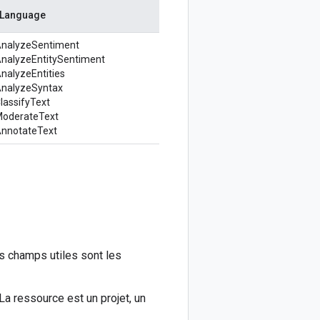
 Language
AnalyzeSentiment
nalyzeEntitySentiment
nalyzeEntities
AnalyzeSyntax
lassifyText
ModerateText
AnnotateText
es champs utiles sont les
. La ressource est un projet, un