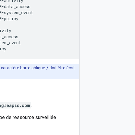
Factivity

Fdata_access

Fsystem_event

Fpolicy

vity

_access

em_event

 caractère barre oblique
/
doit être écrit
ogleapis.com
.
ype de ressource surveillée