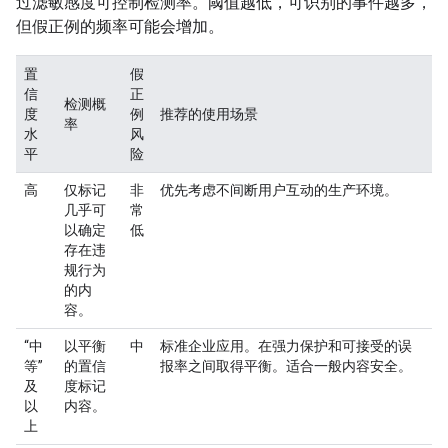
过滤敏感度可控制检测率。阈值越低，可识别的事件越多，
但假正例的频率可能会增加。
置
假
信
正
检测概
度
例
推荐的使用场景
率
水
风
平
险
高
仅标记
非
优先考虑不间断用户互动的生产环境。
几乎可
常
以确定
低
存在违
规行为
的内
容。
“中
以平衡
中
标准企业应用。在强力保护和可接受的误
等”
的置信
报率之间取得平衡。适合一般内容安全。
及
度标记
以
内容。
上