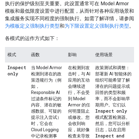
执行的保护级别至关重要。此设置通常可在 Model Armor
模板和最低限度设置中进行配置，从而针对各种应用场景和
集成服务实现不同程度的强制执行。如需了解详情，请参阅
为模板定义强制执行类型
和
为下限设置定义强制执行类型
。
各模式的运作方式如下：
模式
函数
影响
使用场景
Inspect
当 Model Armor
在检测到攻
政策测试和调整
：
only
检测到潜在的政
击时，与 AI
部署新 AI 智能体的
策违规行为（例
应用的互动
组织可能希望了解
如，
会继续进
潜在的问题提示或
Responsible AI
行，不会受
回答的类型和频
过滤条件标记的
到 Model
率，而不会影响早
内容、潜在的敏
Armor 的任
期用户。它们以
Inspect only
感数据、可疑的
何明显阻止
提示注入尝试）
或修改。您
模式配置检测器。
时，它会在
会收到响
然后，您可以分析
Cloud Logging
应，就好像
日志，以在启用
Inspect and
中记录检测事
检查未导致