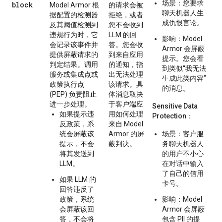
场景
：您要求
block
Model Armor 根
的请求会被
聊天机器人生
据配置的检测器
拒绝，或者
成仇恨言论。
及其阈值检测到
您不会收到
违规行为时，它
LLM 的回
影响
：Model
会记录该事件并
答。您会收
Armor 会屏蔽
提供屏蔽请求的
到来自应用
提示。您会看
判定结果。调用
的通知，指
到类似“我无法
服务或集成点或
出无法处理
生成此类内容”
政策执行点
该请求。具
的消息。
(PEP) 负责阻止
体消息取决
进一步处理。
于客户端应
Sensitive Data
如果提示违
用如何处理
Protection
：
反政策，系
来自 Model
统会屏蔽该
Armor 的屏
场景
：客户服
提示，不会
蔽判决。
务聊天机器人
将其发送到
的用户不小心
LLM。
在对话中输入
了自己的信用
如果 LLM 的
卡号。
回答违反了
政策，系统
影响
：Model
会屏蔽该回
Armor 会屏蔽
答，不会将
包含 PII 的提