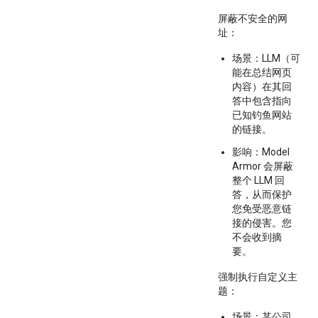
屏蔽不安全的网
址
：
场景
：LLM（可
能在总结网页
内容）在其回
答中包含指向
已知钓鱼网站
的链接。
影响
：Model
Armor 会屏蔽
整个 LLM 回
答，从而保护
您免受恶意链
接的侵害。您
不会收到摘
要。
强制执行自定义主
题
：
场景
：某公司