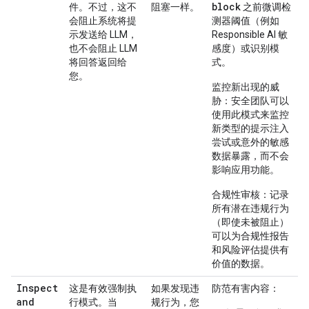
block
件。不过，这不
阻塞一样。
之前微调检
会阻止系统将提
测器阈值（例如
示发送给 LLM，
Responsible AI 敏
也不会阻止 LLM
感度）或识别模
将回答返回给
式。
您。
监控新出现的威
胁
：安全团队可以
使用此模式来监控
新类型的提示注入
尝试或意外的敏感
数据暴露，而不会
影响应用功能。
合规性审核
：记录
所有潜在违规行为
（即使未被阻止）
可以为合规性报告
和风险评估提供有
价值的数据。
Inspect
这是有效强制执
如果发现违
防范有害内容
：
and
行模式。当
规行为，您