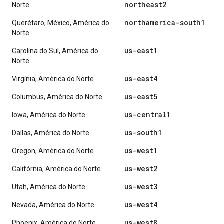
northeast2
Norte
northamerica-south1
Querétaro, México, América do
Norte
us-east1
Carolina do Sul, América do
Norte
us-east4
Virgínia, América do Norte
us-east5
Columbus, América do Norte
us-central1
Iowa, América do Norte
us-south1
Dallas, América do Norte
us-west1
Oregon, América do Norte
us-west2
Califórnia, América do Norte
us-west3
Utah, América do Norte
us-west4
Nevada, América do Norte
us-west8
Phoenix, América do Norte