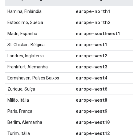
europe-north1
Hamina, Finlândia
europe-north2
Estocolmo, Suécia
europe-southwest1
Madri, Espanha
europe-west1
St. Ghislain, Bélgica
europe-west2
Londres, Inglaterra
europe-west3
Frankfurt, Alemanha
europe-west4
Eemshaven, Países Baixos
europe-west6
Zurique, Suíça
europe-west8
Milão, Itália
europe-west9
Paris, França
europe-west10
Berlim, Alemanha
europe-west12
Turim, Itália