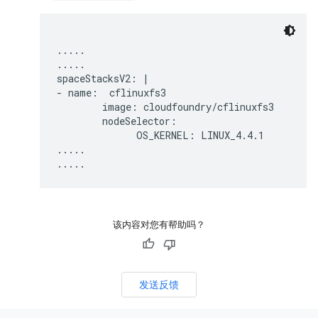
.....

.....

spaceStacksV2: |

- name:  cflinuxfs3

        image: cloudfoundry/cflinuxfs3

        nodeSelector:

              OS_KERNEL: LINUX_4.4.1 

.....

该内容对您有帮助吗？
发送反馈