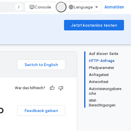
/
Console
Anmelden
Jetzt kostenlos testen
Auf dieser Seite
HTTP-Anfrage
Pfadparameter
Anfragetext
Antworttext
War das hilfreich?
Autorisierungsbere
iche
IAM-
p
Berechtigungen
Feedback geben