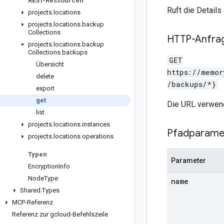
REST-Ressourcen
Ruft die Details
projects
.
locations
projects
.
locations
.
backup
Collections
HTTP-Anfra
projects
.
locations
.
backup
Collections
.
backups
GET
Übersicht
https://memor
delete
/backups/*}
export
get
Die URL verwend
list
projects
.
locations
.
instances
Pfadparame
projects
.
locations
.
operations
Typen
Parameter
Encryption
Info
Node
Type
name
Shared
.
Types
MCP-Referenz
Referenz zur gcloud-Befehlszeile