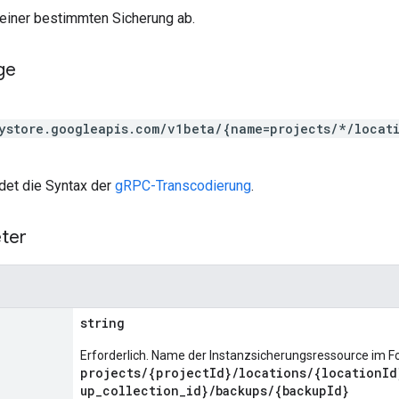
 einer bestimmten Sicherung ab.
ge
ystore.googleapis.com/v1beta/{name=projects/*/locat
et die Syntax der
gRPC-Transcodierung
.
ter
string
Erforderlich. Name der Instanzsicherungsressource im F
projects/{projectId}/locations/{locationId
up_collection_id}/backups/{backupId}