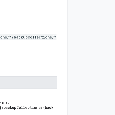
ions/*/backupCollections/*
ormat:
}/backupCollections/{back