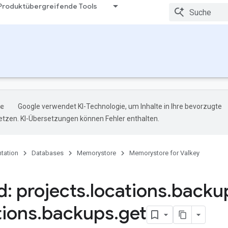
Produktübergreifende Tools
Google verwendet KI-Technologie, um Inhalte in Ihre bevorzugte
tzen. KI-Übersetzungen können Fehler enthalten.
tation
Databases
Memorystore
Memorystore for Valkey
: projects
.
locations
.
backu
tions
.
backups
.
get