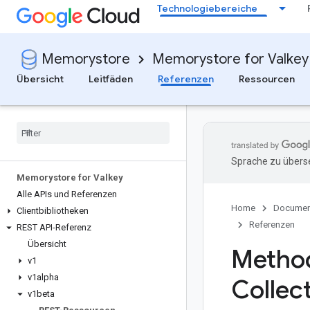
Technologiebereiche
Memorystore
Memorystore for Valkey
Übersicht
Leitfäden
Referenzen
Ressourcen
Sprache zu überse
Memorystore for Valkey
Alle APIs und Referenzen
Home
Documen
Clientbibliotheken
Referenzen
REST API-Referenz
Übersicht
Method
v1
v1alpha
Collec
v1beta