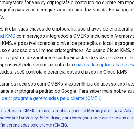
emorystore for Valkey criptografa o conteúdo do cliente em re
tografia para você sem que você precise fazer nada. Essa opçã
le
.
ontrolar suas chaves de criptografia, use chaves de criptografia
ud KMS
com serviços integrados a CMEKs, incluindo o Memoryst
KMS, é possível controlar o nível de proteção, o local, a progr
so e acesso e os limites criptográficos. Ao usar o Cloud KMS,
 ver registros de auditoria e controlar ciclos de vida de chaves.
responsável pelo gerenciamento das
chaves de criptografia de c
ados, você controla e gerencia essas chaves no Cloud KMS.
gurar os recursos com CMEKs, a experiência de acesso aos re
ante à criptografia padrão do Google. Para saber mais sobre sua
 de criptografia gerenciadas pelo cliente (CMEK)
.
ossível usar o CMEK em novas implantações do Memorystore para Valkey
morystore for Valkey. Além disso, para começar a usar esse recurso e c
fia gerenciadas pelo cliente (CMEK)
.