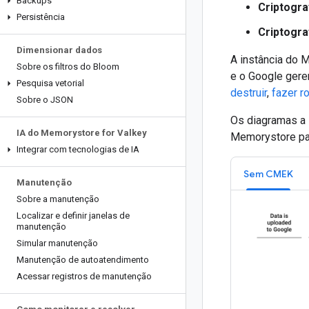
Backups
Criptogra
Persistência
Criptogra
Dimensionar dados
A instância do 
Sobre os filtros do Bloom
e o Google ger
Pesquisa vetorial
destruir
,
fazer r
Sobre o JSON
Os diagramas a 
IA do Memorystore for Valkey
Memorystore par
Integrar com tecnologias de IA
Sem CMEK
Manutenção
Sobre a manutenção
Localizar e definir janelas de
manutenção
Simular manutenção
Manutenção de autoatendimento
Acessar registros de manutenção