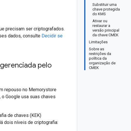
Substituir uma
chave protegida
do KMS
Ativar ou
restaurar a
e precisam ser criptografados.
versão principal
da chave CMEK
sses dados, consulte
Decidir se
Limitações
Sobre as
restrições da
política da
 gerenciada pelo
organização de
CMEK
 em repouso no Memorystore
K, o Google usa suas chaves
afia de chaves (KEK)
dois níveis de criptografia: