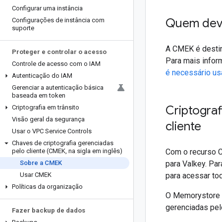
Configurar uma instância
Quem dev
Configurações de instância com
suporte
A CMEK é destin
Proteger e controlar o acesso
Para mais infor
Controle de acesso com o IAM
é necessário u
Autenticação do IAM
Gerenciar a autenticação básica
baseada em token
Criptograf
Criptografia em trânsito
Visão geral da segurança
cliente
Usar o VPC Service Controls
Chaves de criptografia gerenciadas
pelo cliente (CMEK
,
na sigla em inglês)
Com o recurso 
Sobre a CMEK
para Valkey. Pa
Usar CMEK
para acessar to
Políticas da organização
O Memorystore u
gerenciadas pelo
Fazer backup de dados