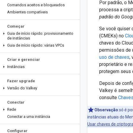
Por padrão, o M
Comandos aceitos e bloqueados
processa a crip
Ambientes compatíveis
padrão do Goog
Começar
Se você quiser c
Guia de início rápido: provisionamento
(CMEKs) no
Clo
de instâncias
chaves do Cloud 
Guia de início rápido: várias VPCs
permissões de u
uso de chaves
,
Criar e gerenciar
proprietário e 
Instâncias
protegem seus d
Fazer upgrade
Depois de confi
Versão do Valkey
Valkey é semelh
consulte
Chaves
Conectar
Rede
Observação
:só é p
Conectar a uma instância
instâncias atuais do Me
Usar chaves de criptogra
Configurar