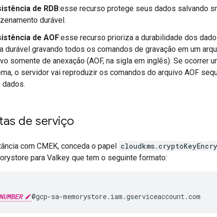
istência de RDB
:esse recurso protege seus dados salvando 
zenamento durável.
istência de AOF
:esse recurso prioriza a durabilidade dos dad
a durável gravando todos os comandos de gravação em um arqu
ivo somente de anexação (AOF, na sigla em inglês). Se ocorrer um
ema, o servidor vai reproduzir os comandos do arquivo AOF sequ
 dados.
tas de serviço
stância com CMEK, conceda o papel
cloudkms.cryptoKeyEncr
rystore para Valkey que tem o seguinte formato:
NUMBER