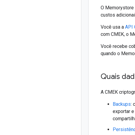
O Memorystore p
custos adiciona
Você usa a
API
com CMEK, o Mem
Você recebe cob
quando o Memory
Quais dad
A CMEK criptog
Backups
:
exportar e
compartil
Persistên