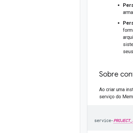
Pers
arma
Pers
form
arqu
sist
seus
Sobre con
Ao criar uma in
serviço do Memo
service-
PROJECT_