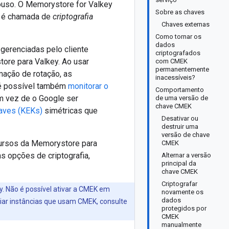
pouso. O Memorystore for Valkey
Sobre as chaves
o é chamada de
criptografia
Chaves externas
Como tornar os
dados
 gerenciadas pelo cliente
criptografados
ore para Valkey. Ao usar
com CMEK
permanentemente
amação de rotação, as
inacessíveis?
 é possível também
monitorar o
Comportamento
 Em vez de o Google ser
de uma versão de
chave CMEK
haves (KEKs)
simétricas que
Desativar ou
destruir uma
versão de chave
cursos da Memorystore para
CMEK
s opções de criptografia,
Alternar a versão
principal da
chave CMEK
Criptografar
. Não é possível ativar a CMEK em
novamente os
dados
riar instâncias que usam CMEK, consulte
protegidos por
CMEK
manualmente