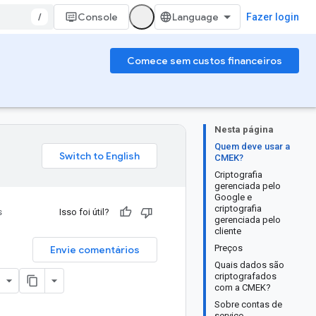
/
Console
Fazer login
Comece sem custos financeiros
Nesta página
Quem deve usar a
CMEK?
Criptografia
gerenciada pelo
Google e
criptografia
s
Isso foi útil?
gerenciada pelo
cliente
Preços
Envie comentários
Quais dados são
criptografados
com a CMEK?
Sobre contas de
serviço