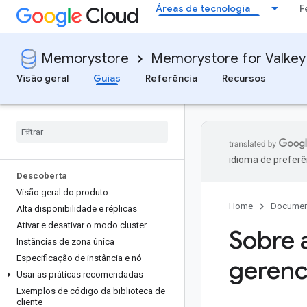
Áreas de tecnologia
F
Memorystore
Memorystore for Valkey
Visão geral
Guias
Referência
Recursos
idioma de preferê
Descoberta
Visão geral do produto
Home
Documen
Alta disponibilidade e réplicas
Ativar e desativar o modo cluster
Sobre 
Instâncias de zona única
Especificação de instância e nó
gerenc
Usar as práticas recomendadas
Exemplos de código da biblioteca de
cliente