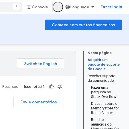
/
Console
Fazer login
Comece sem custos financeiros
Nesta página
Adquirir um
pacote de suporte
do Google
Receber suporte
da comunidade
Recursos
Isso foi útil?
Fazer uma
pergunta no
Stack Overflow
Envie comentários
Discutir sobre o
Memorystore for
Redis Cluster
Receber
anúncios do
Memorystore for