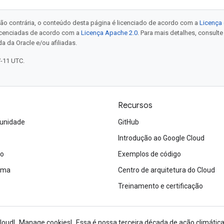
ão contrária, o conteúdo desta página é licenciado de acordo com a
Licença 
icenciadas de acordo com a
Licença Apache 2.0
. Para mais detalhes, consult
a da Oracle e/ou afiliadas.
7-11 UTC.
Recursos
unidade
GitHub
Introdução ao Google Cloud
ão
Exemplos de código
tema
Centro de arquitetura do Cloud
Treinamento e certificação
loud
Manage cookies
Essa é nossa terceira década de ação climática: