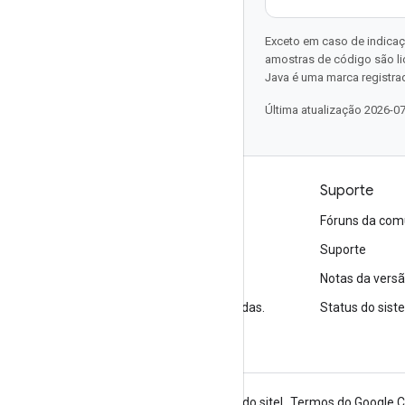
Exceto em caso de indicaç
amostras de código são l
Java é uma marca registrad
Última atualização 2026-0
Produtos e preços
Suporte
Veja todos os produtos
Fóruns da com
Preços do Google Cloud
Suporte
Google Cloud Marketplace
Notas da vers
Entre em contato com a equipe de vendas.
Status do sis
Sobre o Google
Privacidade
Termos do site
Termos do Google C