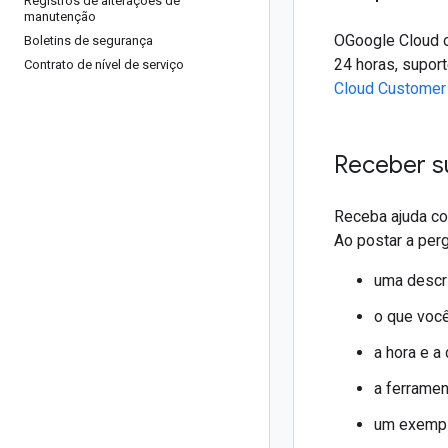
Registros de alterações de
manutenção
OGoogle Cloud o
Boletins de segurança
24 horas, supor
Contrato de nível de serviço
Cloud Customer
Receber s
Receba ajuda co
Ao postar a perg
uma descri
o que você
a hora e a
a ferramen
um exemplo