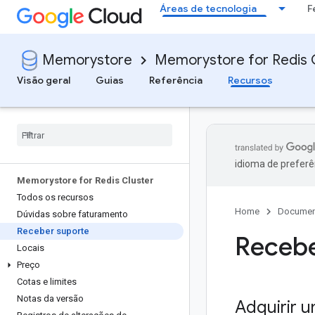
Áreas de tecnologia
F
Memorystore
Memorystore for Redis 
Visão geral
Guias
Referência
Recursos
idioma de preferê
Memorystore for Redis Cluster
Todos os recursos
Home
Documen
Dúvidas sobre faturamento
Receber suporte
Recebe
Locais
Preço
Cotas e limites
Notas da versão
Adquirir 