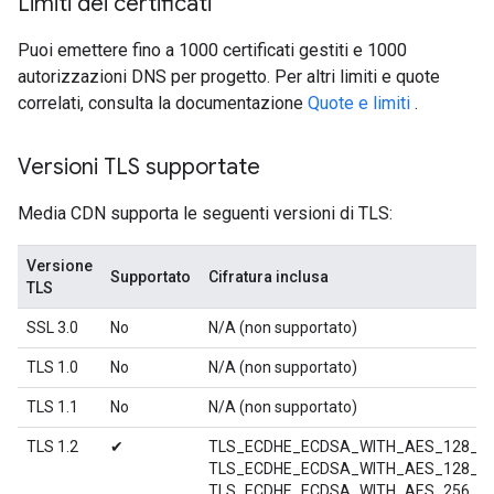
Limiti dei certificati
Puoi emettere fino a 1000 certificati gestiti e 1000
autorizzazioni DNS per progetto. Per altri limiti e quote
correlati, consulta la documentazione
Quote e limiti
.
Versioni TLS supportate
Media CDN supporta le seguenti versioni di TLS:
Versione
Supportato
Cifratura inclusa
TLS
SSL 3.0
No
N/A (non supportato)
TLS 1.0
No
N/A (non supportato)
TLS 1.1
No
N/A (non supportato)
TLS 1.2
✔
TLS_ECDHE_ECDSA_WITH_AES_128_C
TLS_ECDHE_ECDSA_WITH_AES_128_G
TLS_ECDHE_ECDSA_WITH_AES_256_C