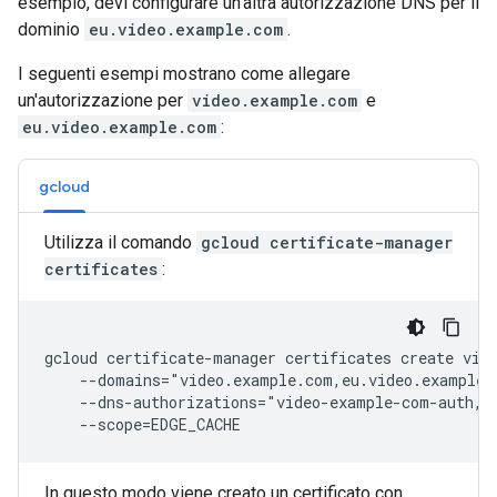
esempio, devi configurare un'altra autorizzazione DNS per il
dominio
eu.video.example.com
.
I seguenti esempi mostrano come allegare
un'autorizzazione per
video.example.com
e
eu.video.example.com
:
gcloud
Utilizza il comando
gcloud certificate-manager
certificates
:
gcloud certificate-manager certificates create vide
    --domains="video.example.com,eu.video.example.c
    --dns-authorizations="video-example-com-auth,eu
In questo modo viene creato un certificato con