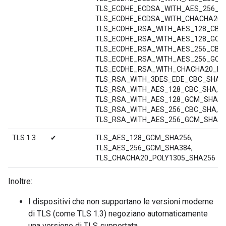
TLS_ECDHE_ECDSA_WITH_AES_256_G
TLS_ECDHE_ECDSA_WITH_CHACHA20_
TLS_ECDHE_RSA_WITH_AES_128_CBC
TLS_ECDHE_RSA_WITH_AES_128_GCM
TLS_ECDHE_RSA_WITH_AES_256_CBC
TLS_ECDHE_RSA_WITH_AES_256_GCM
TLS_ECDHE_RSA_WITH_CHACHA20_PO
TLS_RSA_WITH_3DES_EDE_CBC_SHA,
TLS_RSA_WITH_AES_128_CBC_SHA,
TLS_RSA_WITH_AES_128_GCM_SHA25
TLS_RSA_WITH_AES_256_CBC_SHA,
TLS_RSA_WITH_AES_256_GCM_SHA38
TLS 1.3
✔
TLS_AES_128_GCM_SHA256,
TLS_AES_256_GCM_SHA384,
TLS_CHACHA20_POLY1305_SHA256
Inoltre:
I dispositivi che non supportano le versioni moderne
di TLS (come TLS 1.3) negoziano automaticamente
una versione di TLS supportata.