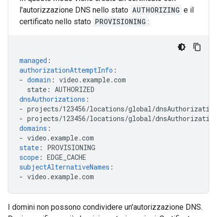
l'autorizzazione DNS nello stato
AUTHORIZING
e il
certificato nello stato
PROVISIONING
:
managed
:
authorizationAttemptInfo
:
-
domain
:
video.example.com
state
:
AUTHORIZED
dnsAuthorizations
:
-
projects/123456/locations/global/dnsAuthorizatio
-
projects/123456/locations/global/dnsAuthorizatio
domains
:
-
video.example.com
state
:
PROVISIONING
scope
:
EDGE_CACHE
subjectAlternativeNames
:
-
video.example.com
I domini non possono condividere un'autorizzazione DNS.