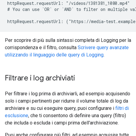
httpRequest.requestUrl: "/videos/1381381_1080.mp4"

# You can use `OR` or `AND` to filter on multiple val
Per scoprire di più sulla sintassi completa di Logging per la
corrispondenza e il filtro, consulta
Scrivere query avanzate
utilizzando il linguaggio delle query di Logging
.
Filtrare i log archiviati
Per filtrare i log prima di archiviarli, ad esempio acquisendo
solo i campi pertinenti per ridurre il volume totale di log da
archiviare e su cui eseguire query, puoi configurare i
filtri di
esclusione
, che ti consentono di definire una query (filtro)
che includa o escluda i campi prima dell'archiviazione.
Puoi anche configurare più filtri, ad esempio acquisire tutte