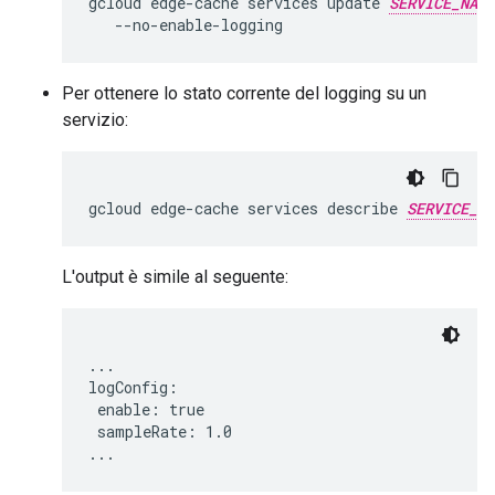
gcloud edge-cache services update 
SERVICE_NAME
Per ottenere lo stato corrente del logging su un
servizio:
gcloud edge-cache services describe 
SERVICE_NA
L'output è simile al seguente:
...

logConfig:

 enable: true

 sampleRate: 1.0
