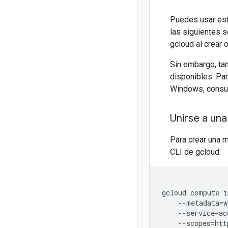
Puedes usar es
las siguientes 
gcloud al crear 
Sin embargo, ta
disponibles. Pa
Windows, consu
Unirse a un
Para crear una m
CLI de gcloud:
gcloud compute i
    --metadata=w
    --service-ac
    --scopes=htt