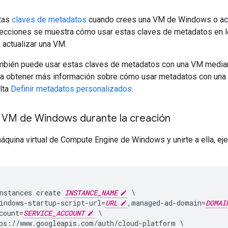
tas
claves de metadatos
cuando crees una VM de Windows o actu
secciones se muestra cómo usar estas claves de metadatos en 
o actualizar una VM.
mbién puede usar estas claves de metadatos con una VM median
ra obtener más información sobre cómo usar metadatos con un
lta
Definir metadatos personalizados
.
a VM de Windows durante la creación
áquina virtual de Compute Engine de Windows y unirte a ella, ej
nstances create 
INSTANCE_NAME
 \

indows-startup-script-url=
URL
,managed-ad-domain=
DOMAI
count=
SERVICE_ACCOUNT
 \

ps://www.googleapis.com/auth/cloud-platform \
