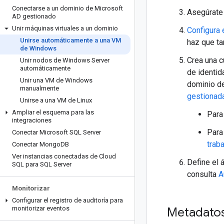
Conectarse a un dominio de Microsoft
Asegúrate
AD gestionado
Unir máquinas virtuales a un dominio
Configura
Unirse automáticamente a una VM
haz que t
de Windows
Crea una c
Unir nodos de Windows Server
automáticamente
de identid
Unir una VM de Windows
dominio de
manualmente
gestionada
Unirse a una VM de Linux
Ampliar el esquema para las
Para
integraciones
Para
Conectar Microsoft SQL Server
trab
Conectar Mongo
DB
Ver instancias conectadas de Cloud
Define el
SQL para SQL Server
consulta
A
Monitorizar
Configurar el registro de auditoría para
monitorizar eventos
Metadato