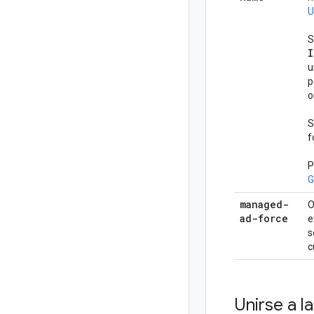
U
S
I
u
p
o
S
f
P
G
managed-
O
ad-force
e
s
c
Unirse a 