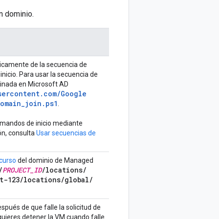
n dominio.
licamente de la secuencia de
nicio. Para usar la secuencia de
inada en Microsoft AD
sercontent
.
com
/
Google
omain
_
join
.
ps1
.
comandos de inicio mediante
ón, consulta
Usar secuencias de
curso
del dominio de Managed
/
PROJECT
_
ID
/
locations
/
t-123
/
locations
/
global
/
pués de que falle la solicitud de
quieres detener la VM cuando falle