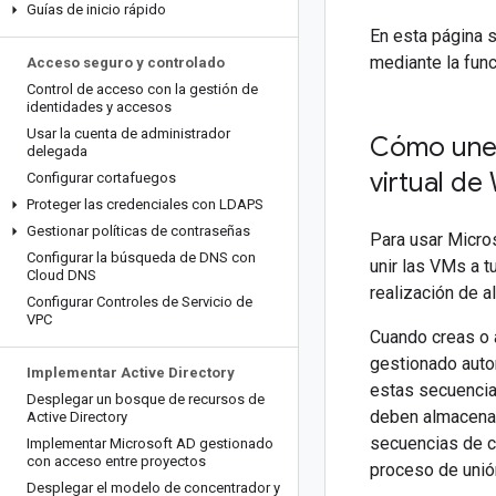
Guías de inicio rápido
En esta página 
mediante la fun
Acceso seguro y controlado
Control de acceso con la gestión de
identidades y accesos
Usar la cuenta de administrador
Cómo une 
delegada
virtual d
Configurar cortafuegos
Proteger las credenciales con LDAPS
Gestionar políticas de contraseñas
Para usar Micros
Configurar la búsqueda de DNS con
unir las VMs a t
Cloud DNS
realización de 
Configurar Controles de Servicio de
VPC
Cuando creas o 
gestionado aut
Implementar Active Directory
estas secuencia
Desplegar un bosque de recursos de
deben almacenar
Active Directory
secuencias de co
Implementar Microsoft AD gestionado
con acceso entre proyectos
proceso de unió
Desplegar el modelo de concentrador y