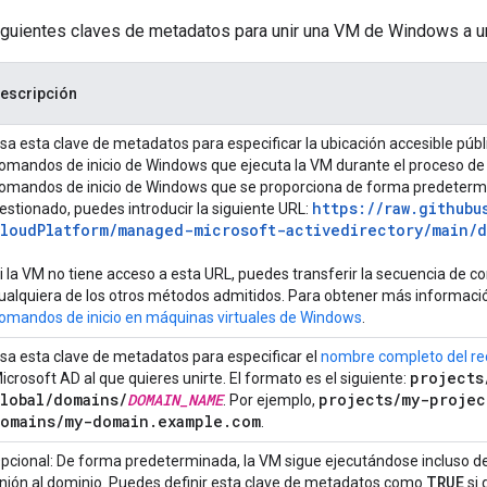
iguientes claves de metadatos para unir una VM de Windows a u
escripción
sa esta clave de metadatos para especificar la ubicación accesible púb
omandos de inicio de Windows que ejecuta la VM durante el proceso de i
omandos de inicio de Windows que se proporciona de forma predeterm
https:
/
/
raw
.
githubu
estionado, puedes introducir la siguiente URL:
loud
Platform
/
managed-microsoft-activedirectory
/
main
/
d
i la VM no tiene acceso a esta URL, puedes transferir la secuencia de 
ualquiera de los otros métodos admitidos. Para obtener más informaci
omandos de inicio en máquinas virtuales de Windows
.
sa esta clave de metadatos para especificar el
nombre completo del re
projects
icrosoft AD al que quieres unirte. El formato es el siguiente:
lobal
/
domains
/
DOMAIN
_
NAME
projects
/
my-projec
. Por ejemplo,
omains
/
my-domain
.
example
.
com
.
pcional: De forma predeterminada, la VM sigue ejecutándose incluso des
TRUE
nión al dominio. Puedes definir esta clave de metadatos como
si 