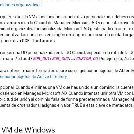
nidades organizativas
.
i quieres unir la VM a una unidad organizativa personalizada, debes cre
nstances
Cloud
o en la
de Managed Microsoft AD y usar esta clave de
nidad organizativa personalizada. Microsoft AD gestionado no admite 
ersonalizadas que crees en ningún otro lugar que no sea la unidad orga
GCE Instances
rganizativa
.
Cloud
i creas una UO personalizada en la UO
, especifica la ruta de la 
/
cloud
/
SUB
_
OU1
/
SUB
_
OU2
/
…
/
CUSTOM
_
OU
/
clo
ormato:
. Por ejemplo,
ara obtener más información sobre cómo gestionar objetos de AD en 
estionar objetos de Active Directory
.
pcional: Cuando eliminas una VM que has unido a un dominio, la cuenta
xistiendo en Managed Microsoft AD. Cuando intentas unir otra VM con 
olicitud de unión al dominio falla de forma predeterminada. Managed M
TRUE
uenta de ordenador si asignas el valor
a esta clave de metadatos.
la VM de Windows