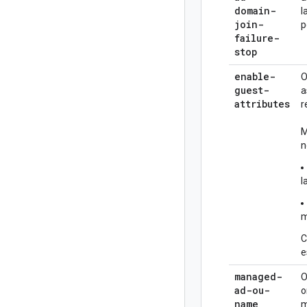
domain-
l
join-
p
failure-
stop
enable-
O
guest-
a
attributes
r
M
n
l
m
C
e
managed-
O
ad-ou-
o
name
m