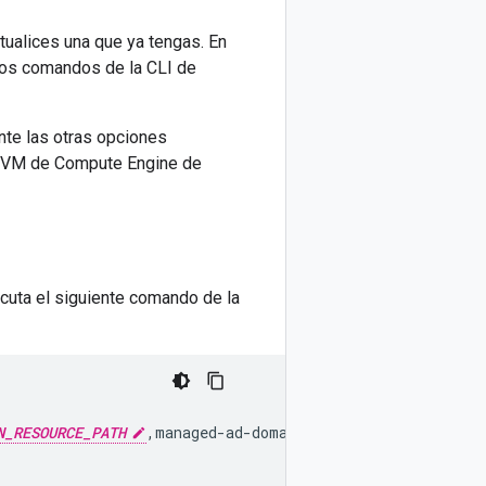
alices una que ya tengas. En
los comandos de la CLI de
te las otras opciones
a VM de Compute Engine de
ecuta el siguiente comando de la
N_RESOURCE_PATH
,managed-ad-domain-join-failure-stop=TR