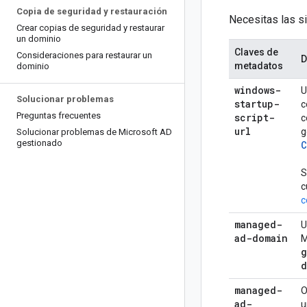
Copia de seguridad y restauración
Necesitas las s
Crear copias de seguridad y restaurar
un dominio
Claves de
Consideraciones para restaurar un
D
metadatos
dominio
windows-
U
Solucionar problemas
startup-
c
Preguntas frecuentes
script-
c
url
g
Solucionar problemas de Microsoft AD
gestionado
C
S
c
c
managed-
U
ad-domain
M
g
d
managed-
O
ad-
u