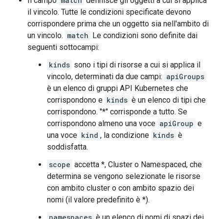
Il campo
match
definisce gli oggetti a cui si applica
il vincolo. Tutte le condizioni specificate devono
corrispondere prima che un oggetto sia nell'ambito di
un vincolo.
match
Le condizioni sono definite dai
seguenti sottocampi:
kinds
sono i tipi di risorse a cui si applica il
vincolo, determinati da due campi:
apiGroups
è un elenco di gruppi API Kubernetes che
corrispondono e
kinds
è un elenco di tipi che
corrispondono. "*" corrisponde a tutto. Se
corrispondono almeno una voce
apiGroup
e
una voce
kind
, la condizione
kinds
è
soddisfatta.
scope
accetta *, Cluster o Namespaced, che
determina se vengono selezionate le risorse
con ambito cluster o con ambito spazio dei
nomi (il valore predefinito è *).
namespaces
è un elenco di nomi di spazi dei