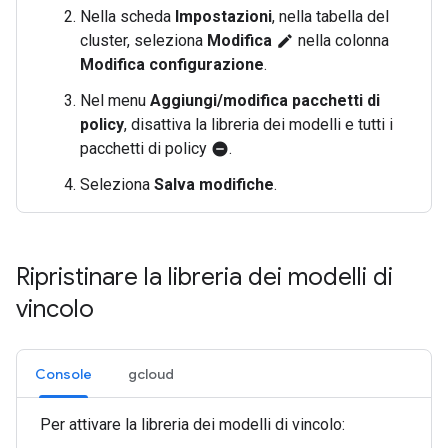
Nella scheda
Impostazioni
, nella tabella del
cluster, seleziona
Modifica
nella colonna
edit
Modifica configurazione
.
Nel menu
Aggiungi/modifica pacchetti di
policy
, disattiva la libreria dei modelli e tutti i
pacchetti di policy
.
do_not_disturb_on
Seleziona
Salva modifiche
.
Ripristinare la libreria dei modelli di
vincolo
Console
gcloud
Per attivare la libreria dei modelli di vincolo: