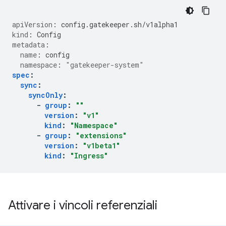
apiVersion
:
config.gatekeeper.sh/v1alpha1
kind
:
Config
metadata
:
name
:
config
namespace
:
"gatekeeper-system"
spec
:
sync
:
syncOnly
:
-
group
:
""
version
:
"v1"
kind
:
"Namespace"
-
group
:
"extensions"
version
:
"v1beta1"
kind
:
"Ingress"
Attivare i vincoli referenziali