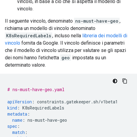
vincolo, in base a ciò che si aspetta il modello di
vincolo.
Il seguente vincolo, denominato
ns-must-have-geo
,
richiama un modello di vincolo denominato
K8sRequiredLabels
, incluso nella
libreria dei modelli di
vincolo
fornita da Google. Il vincolo definisce i parametri
che il modello di vincolo utilizza per valutare se gli spazi
dei nomi hanno l'etichetta
geo
impostata su un
determinato valore.
# ns-must-have-geo.yaml
apiVersion
:
constraints.gatekeeper.sh/v1beta1
kind
:
K8sRequiredLabels
metadata
:
name
:
ns-must-have-geo
spec
:
match
: