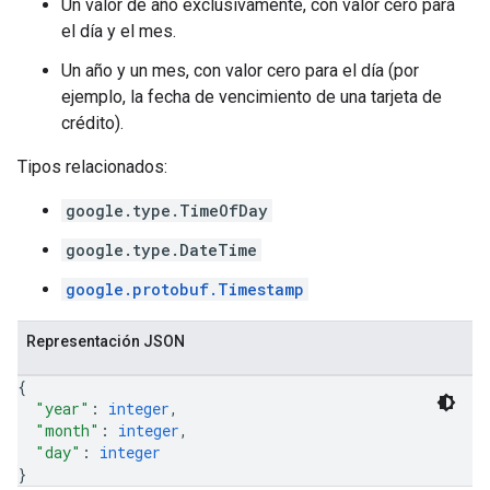
Un valor de año exclusivamente, con valor cero para
el día y el mes.
Un año y un mes, con valor cero para el día (por
ejemplo, la fecha de vencimiento de una tarjeta de
crédito).
Tipos relacionados:
google.type.TimeOfDay
google.type.DateTime
google.protobuf.Timestamp
Representación JSON
{
"year"
: 
integer
,
"month"
: 
integer
,
"day"
: 
integer
}