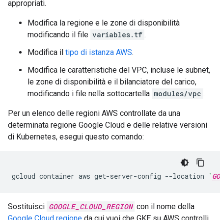
appropriati.
Modifica la regione e le zone di disponibilità
modificando il file
variables.tf
.
Modifica il
tipo di istanza AWS
.
Modifica le caratteristiche del VPC, incluse le subnet,
le zone di disponibilità e il bilanciatore del carico,
modificando i file nella sottocartella
modules/vpc
.
Per un elenco delle regioni AWS controllate da una
determinata regione Google Cloud e delle relative versioni
di Kubernetes, esegui questo comando:
gcloud
container
aws
get-server-config
--location
`
GO
Sostituisci
GOOGLE_CLOUD_REGION
con il nome della
Google Cloud regione
da cui vuoi che GKE su AWS controlli