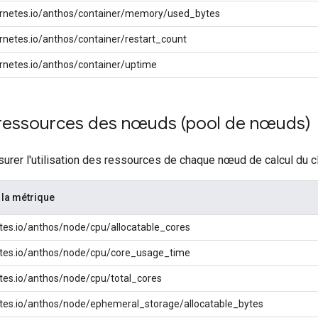
rnetes.io/anthos/container/memory/used_bytes
rnetes.io/anthos/container/restart_count
rnetes.io/anthos/container/uptime
 ressources des nœuds (pool de nœuds)
rer l'utilisation des ressources de chaque nœud de calcul du cl
la métrique
tes.io/anthos/node/cpu/allocatable_cores
tes.io/anthos/node/cpu/core_usage_time
tes.io/anthos/node/cpu/total_cores
tes.io/anthos/node/ephemeral_storage/allocatable_bytes