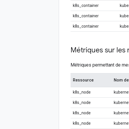
k8s_container
kube
k8s_container
kube
k8s_container
kube
Métriques sur les
Métriques permettant de mesu
Ressource
Nom de 
k8s_node
kuberne
k8s_node
kuberne
k8s_node
kuberne
k8s_node
kuberne