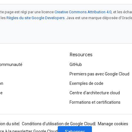
tte page est régi par une licence
Creative Commons Attribution 4.0
, et les éch
 les
Règles du site Google Developers
. Java est une marque déposée d'Oracle 
Resources
 communauté
GitHub
Premiers pas avec Google Cloud
on
Exemples de code
me
Centre d'architecture cloud
Formations et certifications
ion du site
Conditions d'utilisation de Google Cloud
Manage cookies
S’abonner
ire à la newsletter Google Cloud