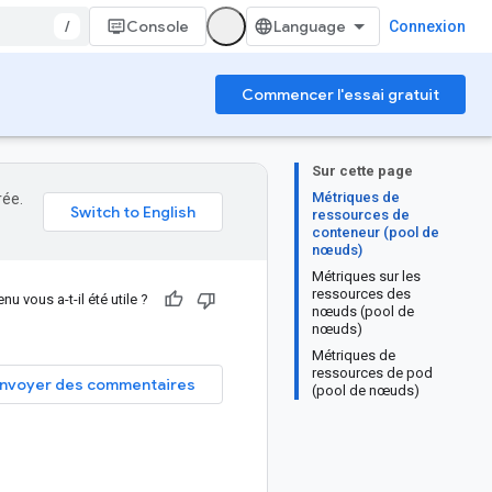
/
Console
Connexion
Commencer l'essai gratuit
Sur cette page
Métriques de
rée.
ressources de
conteneur (pool de
nœuds)
Métriques sur les
ressources des
nu vous a-t-il été utile ?
nœuds (pool de
nœuds)
Métriques de
ressources de pod
nvoyer des commentaires
(pool de nœuds)