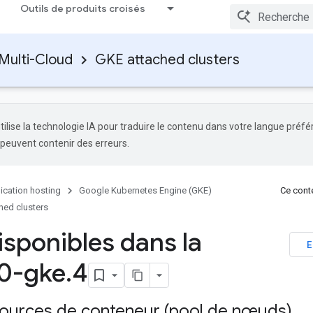
Outils de produits croisés
Multi-Cloud
GKE attached clusters
tilise la technologie IA pour traduire le contenu dans votre langue préfé
 peuvent contenir des erreurs.
ication hosting
Google Kubernetes Engine (GKE)
Ce conte
hed clusters
isponibles dans la
E
0-gke
.
4
sources de conteneur (pool de nœuds)