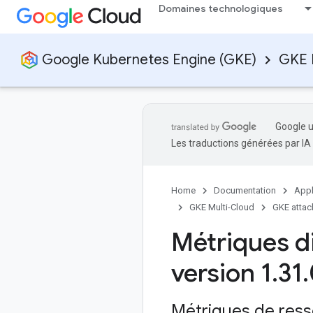
Domaines technologiques
Google Kubernetes Engine (GKE)
GKE 
Google u
Les traductions générées par IA
Home
Documentation
Appl
GKE Multi-Cloud
GKE attac
Métriques d
version 1
.
31
.
Métriques de res