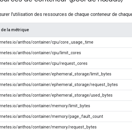
rer l'utilisation des ressources de chaque conteneur de chaque
de la métrique
rnetes.io/anthos/container/cpu/core_usage_time
rnetes.io/anthos/container/cpu/limit_cores
rnetes.io/anthos/container/cpu/request_cores
rnetes.io/anthos/container/ephemeral_storage/limit_bytes
rnetes.io/anthos/container/ephemeral_storage/request_bytes
rnetes.io/anthos/container/ephemeral_storage/used_bytes
rnetes.io/anthos/container/memory/limit_bytes
rnetes.io/anthos/container/memory/page_fault_count
rnetes.io/anthos/container/memory/request_bytes