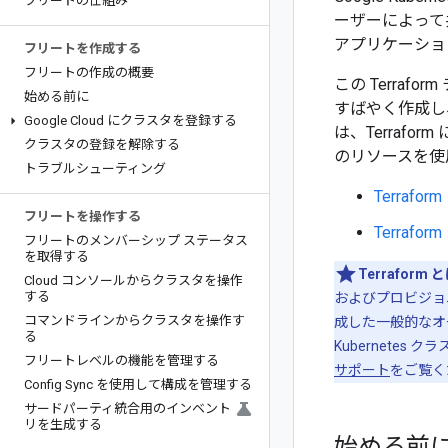
フリートの仕組み
ーザーによって共
アプリケーショ
フリートを作成する
フリートの作成の概要
この Terraf
始める前に
すばやく作成し
Google Cloud にクラスタを登録する
は、Terraf
クラスタの登録を解除する
のリソースを使用
トラブルシューティング
Terrafo
フリートを操作する
Terrafo
フリートのメンバーシップ ステータス
を取得する
Terraform 
Cloud コンソールからクラスタを操作
する
およびプロビジョニン
コマンドラインからクラスタを操作す
成した一般的なオー
る
Kubernete
フリートレベルの機能を管理する
サポート
をご覧く
Config Sync を使用して構成を管理する
サードパーティ統合用のインベント
リを生成する
始める前