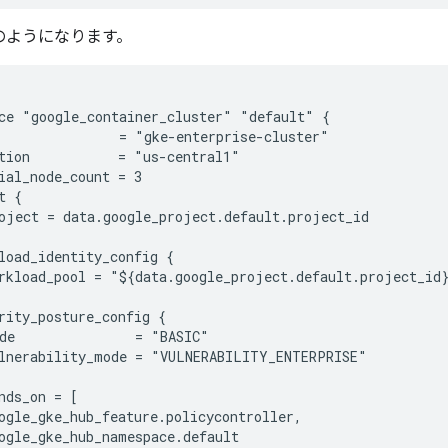
のようになります。
ce "google_container_cluster" "default" {

               = "gke-enterprise-cluster"

tion           = "us-central1"

ial_node_count = 3

t {

oject = data.google_project.default.project_id

load_identity_config {

rkload_pool = "${data.google_project.default.project_id}
rity_posture_config {

de               = "BASIC"

lnerability_mode = "VULNERABILITY_ENTERPRISE"

nds_on = [

ogle_gke_hub_feature.policycontroller,

ogle_gke_hub_namespace.default
