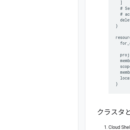
  ]

  # Se
  # ac
  dele
}

resour
  for_
  proj
  memb
  scop
  memb
  loca
}
クラスタと
Cloud 