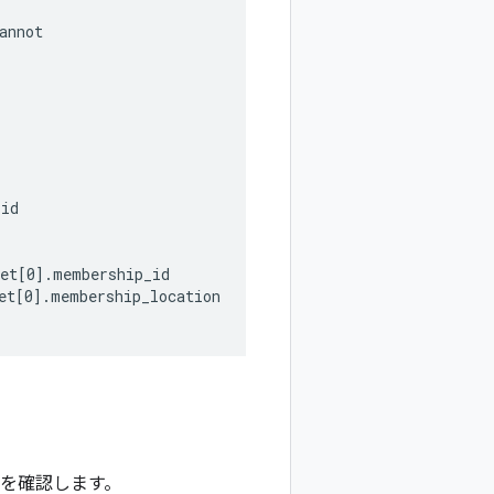
nnot

id

et[0].membership_id

et[0].membership_location

ることを確認します。