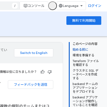
/
コンソール
ログイン
無料で利用開始
このページの内容
始める前に
してい
環境を準備する
Terraform ファイル
を確認する
クラスタと SQL デ
情報は役に立ちましたか？
ータベースを作成
する
ン
backend チームの
フィードバックを送信
アプリケーション
をデプロイする
backend アプリケ
ーションが動作し
ていることを確認
呼ばれる複数の個別のチームまたはユ