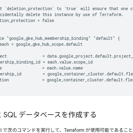
t `deletion_protection` to `true` will ensure that one ca
cidentally delete this instance by use of Terraform.

tion_protection = false

ce "google_gke_hub_membership_binding" "default" {

each = google_gke_hub_scope.default

ect               = data.google_project.default.project_
ership_binding_id = each.value.scope_id

e                 = each.value.name

ership_id         = google_container_cluster.default.fle
tion              = google_container_cluster.default.fle
 SQL データベースを作成する
Shell で次のコマンドを実行して、Terraform が使用可能であ