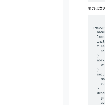
出力は次
resour
  name
  loca
  init
  flee
    pr
  }

  work
    wo
  }

  secu
    mo
    vu
  }

  depe
    go
    go