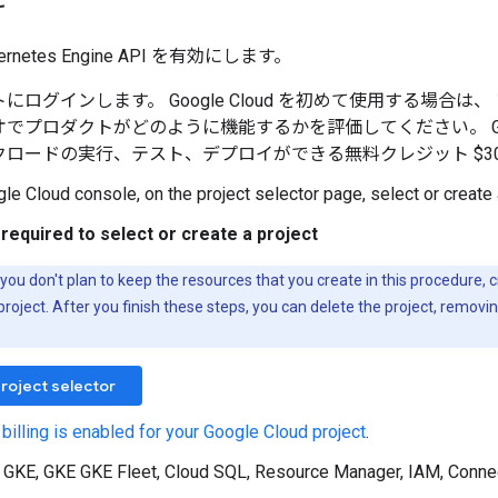
rnetes Engine API を有効にします。
にログインします。 Google Cloud を初めて使用する場合は、
でプロダクトがどのように機能するかを評価してください。 Goog
クロードの実行、テスト、デプロイができる無料クレジット $30
gle Cloud console, on the project selector page, select or create
required to select or create a project
f you don't plan to keep the resources that you create in this procedure, 
project. After you finish these steps, you can delete the project, removi
roject selector
 billing is enabled for your Google Cloud project
.
e GKE, GKE GKE Fleet, Cloud SQL, Resource Manager, IAM, Conne