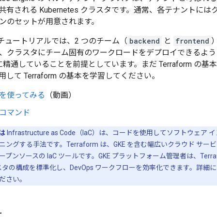
有される Kubernetes クラスタです。通常、各テナント
ンのセットが用意されます。
orm チュートリアルでは、2 つのチーム（
backend
と
frontend
、クラスタにチーム固有のワークロードをデプロイできるよう
orm に精通していることを前提としています。まだ Terraform
して Terraform の基本を学習してください。
rm を使ってみる
（動画）
rm コマンド
とは
Infrastructure as Code（IaC）は、コードを使用してソフトウ
グする手法です。Terraform は、GKE を含む幅広いクラウド サービス
プンソースの IaC ツールです。GKE プラットフォーム管理者は、Terra
s クラスタの構成を標準化し、DevOps ワークフローを効率化できます。詳細
ださい。
に