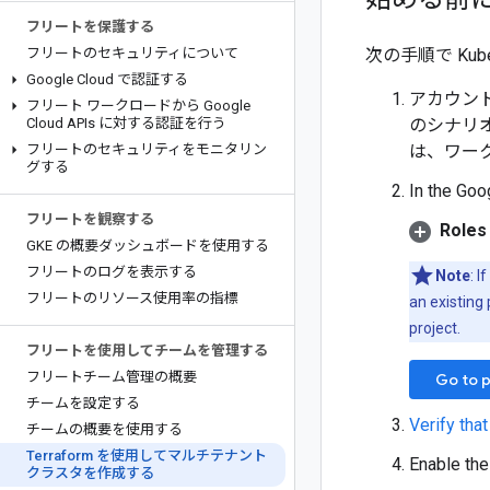
フリートを保護する
フリートのセキュリティについて
次の手順で Kube
Google Cloud で認証する
アカウント
フリート ワークロードから Google
Cloud APIs に対する認証を行う
のシナリオ
フリートのセキュリティをモニタリン
は、ワー
グする
In the Goo
フリートを観察する
Roles 
GKE の概要ダッシュボードを使用する
フリートのログを表示する
Note
: I
フリートのリソース使用率の指標
an existing 
project.
フリートを使用してチームを管理する
フリートチーム管理の概要
Go to p
チームを設定する
Verify that
チームの概要を使用する
Terraform を使用してマルチテナント
Enable th
クラスタを作成する