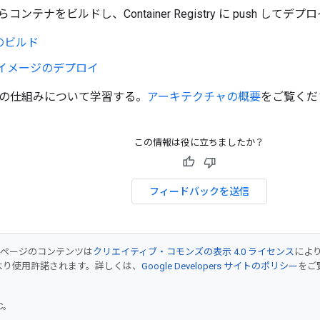
ンテナをビルドし、Container Registry に push し
のビルド
 イメージのデプロイ
rving の仕組みについて学習する。
アーキテクチャの概要
をご覧くだ
この情報は役に立ちましたか？
フィードバックを送信
のページのコンテンツは
クリエイティブ・コモンズの表示 4.0 ライセンス
によ
より使用許諾されます。詳しくは、
Google Developers サイトのポリシー
をご覧
TC。