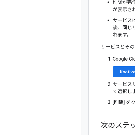
削除が完全
が表示さ
サービス
後、同じ
れます。
サービスとその
Google 
Knativ
サービスリ
て選択し
[
削除
] 
次のステ