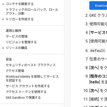
コンテナを開発する
Knativ
トラフィックのロールバック、ロール
アウト、分割
GKE クラ
トリガーを作成する
使用可能
運用と維持
[
サービス
サービスの管理
[使用可能
リビジョンを管理する
リソースの構成
default
任意のサ
安全
セキュリティのベスト プラクティス
[
次へ
] 
アクセス管理
[
既存のコ
Workload Identity を使用してサービス
を認証する
[
hello
] 
サービス アカウントを作成する
[
次へ
] 
アクセス トークンを使用する
GKE Sandbox で保護する
[接続
] で [