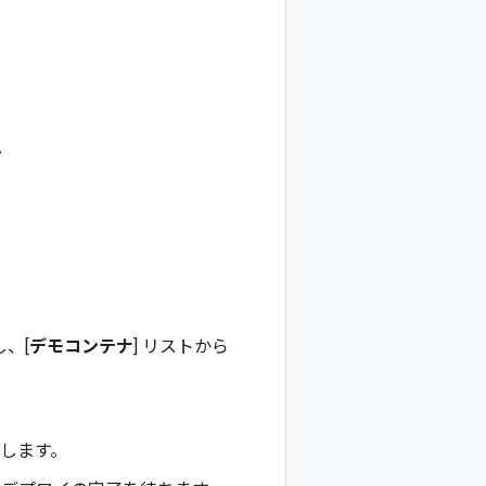
。
し、[
デモコンテナ
] リストから
にします。