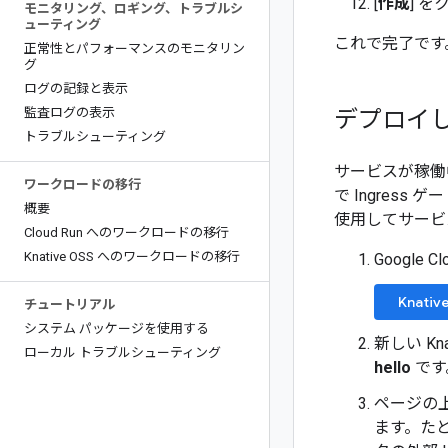
[
作成
] 
モニタリング、ロギング、トラブルシ
ューティング
これで完了です。
正常性とパフォーマンスのモニタリン
グ
ログの記録と表示
監査ログの表示
デプロイ
トラブルシューティング
サービスが稼働
ワークロードの移行
で Ingre
概要
使用してサービ
Cloud Run へのワークロードの移行
Knative OSS へのワークロードの移行
Google 
Knativ
チュートリアル
システム パッケージを使用する
新しい Kn
ローカル トラブルシューティング
hello
です
ページの上
ます。た