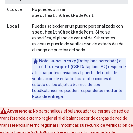
Cluster
No puedes utilizar
spec.healthCheckNodePort
.
Local
Puedes seleccionar un puerto personalizado con
spec.healthCheckNodePort
. Si no se
especifica, el plano de control de Kubernetes
asigna un puerto de verificación de estado desde
el rango de puertos del nodo.
kube-proxy
Nota:
(Dataplane heredado) o
cilium-agent
(GKE Dataplane V2) responde
a los paquetes enviados al puerto del nodo de
verificación de estado. Las verificaciones de
estado de los objetos Service de tipo
LoadBalancer no pueden responderse mediante
Pods de entrega.
Advertencia:
No personalices el balanceador de cargas de red de
transferencia externo regional ni el balanceador de cargas de red de
transferencia interno regional si modificas su recurso de verificación de
estado fuera de GKE. GKE no ofrece ningún otro parámetro de