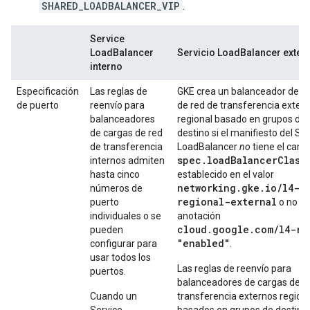
SHARED_LOADBALANCER_VIP
.
Service
LoadBalancer
Servicio LoadBalancer exter
interno
Especificación
Las reglas de
GKE crea un balanceador de c
de puerto
reenvío para
de red de transferencia exter
balanceadores
regional basado en grupos de
de cargas de red
destino si el manifiesto del Se
de transferencia
LoadBalancer
no
tiene el cam
spec.loadBalancerClass
internos admiten
hasta cinco
establecido en el valor
networking.gke.io/l4-
números de
regional-external
puerto
o no in
individuales o se
anotación
cloud.google.com/l4-rb
pueden
"enabled"
configurar para
.
usar todos los
Las reglas de reenvío para
puertos.
balanceadores de cargas de r
Cuando un
transferencia externos region