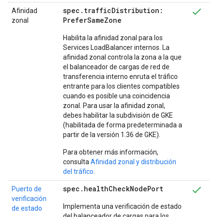
spec
.
traffic
Distribution:
Afinidad
Prefer
Same
Zone
zonal
Habilita la afinidad zonal para los
Services LoadBalancer internos. La
afinidad zonal controla la zona a la que
el balanceador de cargas de red de
transferencia interno enruta el tráfico
entrante para los clientes compatibles
cuando es posible una coincidencia
zonal. Para usar la afinidad zonal,
debes habilitar la subdivisión de GKE
(habilitada de forma predeterminada a
partir de la versión 1.36 de GKE).
Para obtener más información,
consulta
Afinidad zonal y distribución
del tráfico
.
spec
.
health
Check
Node
Port
Puerto de
verificación
Implementa una verificación de estado
de estado
del balanceador de cargas para los