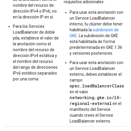
requisitos adicionales:
nombre
del recurso de
dirección IPv4 o IPv6, no
Para usar esta anotación con
en la dirección IP en sí.
un Service LoadBalancer
interno, tu clúster debe tener
Para los Services
habilitada la
subdivisión de
LoadBalancer de doble
GKE
. La subdivisión de GKE
pila, establece el valor de
está habilitada de forma
la anotación como el
predeterminada en GKE 1.36
nombre del recurso de
y versiones posteriores.
dirección IPv4 estática y
el nombre del recurso
Para usar esta anotación con
del rango de direcciones
un Service LoadBalancer
IPv6 estático separados
externo, debes establecer el
por una coma.
campo
spec.loadBalancerClass
en el valor
networking.gke.io/l4-
regional-external
en el
manifiesto del Service
cuando crees el Service
LoadBalancer externo.