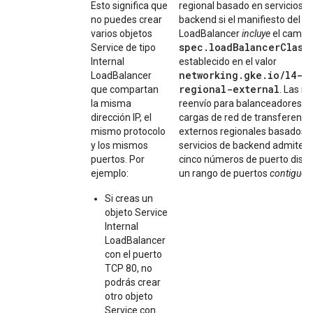
Esto significa que
regional basado en servicios d
no puedes crear
backend si el manifiesto del S
varios objetos
LoadBalancer
incluye
el campo
spec.loadBalancerClass
Service de tipo
Internal
establecido en el valor
networking.gke.io/l4-
LoadBalancer
regional-external
que compartan
. Las re
la misma
reenvío para balanceadores d
dirección IP, el
cargas de red de transferenci
mismo protocolo
externos regionales basados 
y los mismos
servicios de backend admiten
puertos. Por
cinco números de puerto discr
ejemplo:
un rango de puertos
contiguo
.
Si creas un
objeto Service
Internal
LoadBalancer
con el puerto
TCP 80, no
podrás crear
otro objeto
Service con