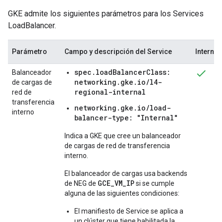
GKE admite los siguientes parámetros para los Services
LoadBalancer.
Parámetro
Campo y descripción del Service
Interno
spec.loadBalancerClass:
Balanceador
networking.gke.io/l4-
de cargas de
regional-internal
red de
transferencia
networking.gke.io/load-
interno
balancer-type: "Internal"
Indica a GKE que cree un balanceador
de cargas de red de transferencia
interno.
El balanceador de cargas usa backends
GCE_VM_IP
de NEG de
si se cumple
alguna de las siguientes condiciones:
El manifiesto de Service se aplica a
un clúster que tiene habilitada la