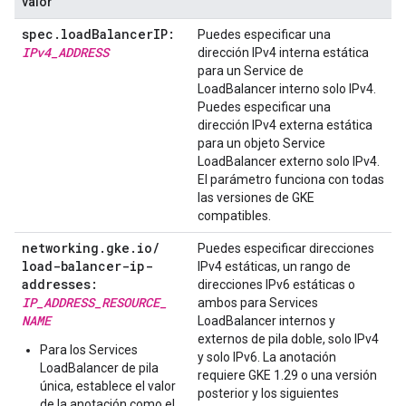
valor
spec
.
load
Balancer
IP:
Puedes especificar una
IPv4
_
ADDRESS
dirección IPv4 interna estática
para un Service de
LoadBalancer interno solo IPv4.
Puedes especificar una
dirección IPv4 externa estática
para un objeto Service
LoadBalancer externo solo IPv4.
El parámetro funciona con todas
las versiones de GKE
compatibles.
networking
.
gke
.
io
/
Puedes especificar direcciones
load-balancer-ip-
IPv4 estáticas, un rango de
addresses:
direcciones IPv6 estáticas o
IP
_
ADDRESS
_
RESOURCE
_
ambos para Services
NAME
LoadBalancer internos y
externos de pila doble, solo IPv4
Para los Services
y solo IPv6. La anotación
LoadBalancer de pila
requiere GKE 1.29 o una versión
única, establece el valor
posterior y los siguientes
de la anotación como el