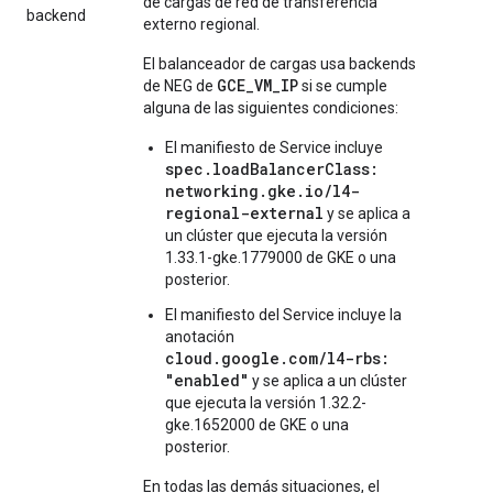
de cargas de red de transferencia
backend
externo regional.
El balanceador de cargas usa backends
GCE_VM_IP
de NEG de
si se cumple
alguna de las siguientes condiciones:
El manifiesto de Service incluye
spec.loadBalancerClass:
networking.gke.io/l4-
regional-external
y se aplica a
un clúster que ejecuta la versión
1.33.1-gke.1779000 de GKE o una
posterior.
El manifiesto del Service incluye la
anotación
cloud.google.com/l4-rbs:
"enabled"
y se aplica a un clúster
que ejecuta la versión 1.32.2-
gke.1652000 de GKE o una
posterior.
En todas las demás situaciones, el