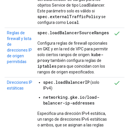
objetos Service de tipo LoadBalancer.
Este parámetro solo es válido si
spec.externalTrafficPolicy
se
Local
configura como
.
spec
.
load
Balancer
Source
Ranges
Reglas de
firewall y lista
Configura reglas de firewall opcionales
de
en GKE y en la red de VPC para permitir
direcciones IP
kube-
solo ciertos rangos de origen.
de origen
proxy
también configura reglas de
permitidas
iptables
para que coincidan con los
rangos de origen especificados.
spec.loadBalancerIP
Direcciones IP
(solo
estáticas
IPv4)
networking.gke.io/load-
balancer-ip-addresses
Especifica una dirección IPv4 estática,
un rango de direcciones IPv6 estáticas
o ambos, que se asignan a las reglas