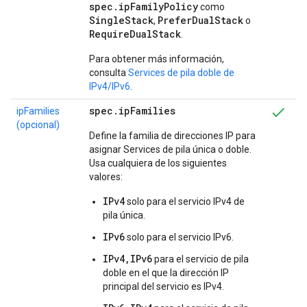
spec.ipFamilyPolicy
como
SingleStack
PreferDualStack
,
o
RequireDualStack
.
Para obtener más información,
consulta
Services de pila doble de
IPv4/IPv6
.
spec.ipFamilies
ipFamilies
(opcional)
Define la familia de direcciones IP para
asignar Services de pila única o doble.
Usa cualquiera de los siguientes
valores:
IPv4
solo para el servicio IPv4 de
pila única.
IPv6
solo para el servicio IPv6.
IPv4,IPv6
para el servicio de pila
doble en el que la dirección IP
principal del servicio es IPv4.