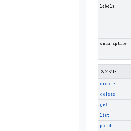
labels
description
メソッド
create
delete
get
list
patch