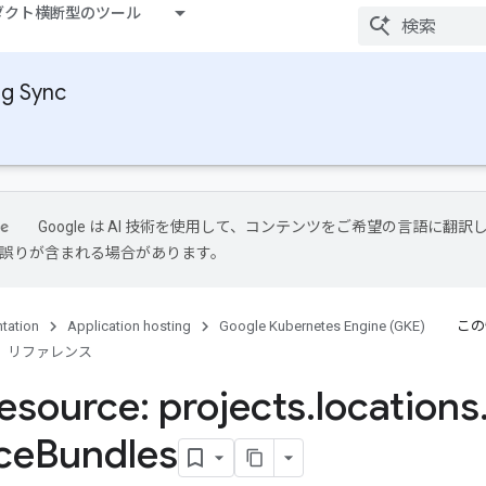
ダクト横断型のツール
ig Sync
Google は AI 技術を使用して、コンテンツをご希望の言語に翻訳
には誤りが含まれる場合があります。
tation
Application hosting
Google Kubernetes Engine (GKE)
この
リファレンス
esource: projects
.
locations
ce
Bundles