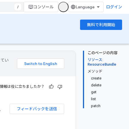
/
コンソール
ログイン
無料で利用開始
このページの内容
リソース:
してい
ResourceBundle
メソッド
create
delete
情報は役に立ちましたか？
get
list
.
patch
フィードバックを送信