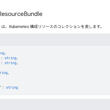
esource
Bundle
undle は、Kubernetes 構成リソースのコレクションを表します。
ing
,
"
: 
string
,
"
: 
string
,
ring
,
"
: 
string