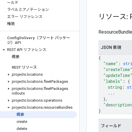
ールド
ラベルとアノテーション
リソース: R
エラー リファレンス
権限
ResourceB
Config
Delivery（フリート パッケー
ジ）API
JSON 表現
REST API リファレンス
概要
{
"name"
: 
str
REST リソース
"createTime
projects
.
locations
"updateTime
"labels"
: 
{
projects
.
locations
.
fleet
Packages
string
: 
st
projects
.
locations
.
fleet
Packages
.
...
rollouts
}
,
projects
.
locations
.
operations
"description
projects
.
locations
.
resource
Bundles
}
概要
create
フィールド
delete