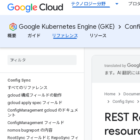
テクノロジー分野
プロ
Google Kubernetes Engine (GKE)
Conf
概要
ガイド
リファレンス
リソース
ます。AI 翻訳
Config Sync
すべてのリファレンス
Home
Documen
gcloud 構成フィールドの動作
Config Sync
gcloud apply spec フィールド
Config
Management gcloud のドキュメ
REST R
ント
Config
Management フィールド
resour
nomos bugreport の内容
Root
Sync フィールドと Repo
Sync フィ