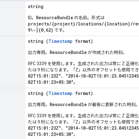
string
ResourceBundle
ID。
の名前。形式は
projects/{project}/locations/{location}/re
9\-]{0,62}
です。
string (
Timestamp
format)
ResourceBundle
出力専用。
が作成された時刻。
RFC 3339 を使用します。生成された出力は常に Z 正
たは 9 桁になります。「Z」以外のオフセットも使用でき
02T15:01:23Z"
"2014-10-02T15:01:23.04512345
、
02T15:01:23+05:30"
。
string (
Timestamp
format)
ResourceBundle
出力専用。
が最後に更新された時刻
RFC 3339 を使用します。生成された出力は常に Z 正
たは 9 桁になります。「Z」以外のオフセットも使用でき
02T15:01:23Z"
"2014-10-02T15:01:23.04512345
、
02T15:01:23+05:30"
。