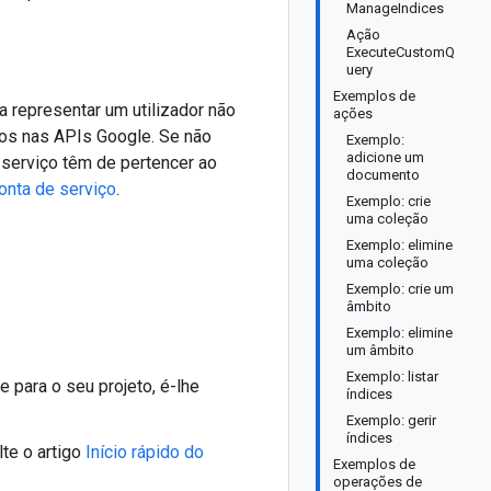
ManageIndices
Ação
ExecuteCustomQ
uery
Exemplos de
 representar um utilizador não
ações
dos nas APIs Google. Se não
Exemplo:
adicione um
e serviço têm de pertencer ao
documento
onta de serviço
.
Exemplo: crie
uma coleção
Exemplo: elimine
uma coleção
Exemplo: crie um
âmbito
Exemplo: elimine
um âmbito
Exemplo: listar
 para o seu projeto, é-lhe
índices
Exemplo: gerir
índices
te o artigo
Início rápido do
Exemplos de
operações de