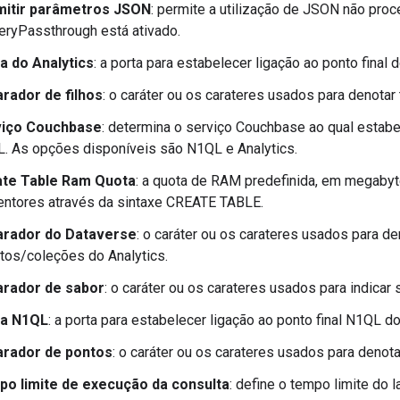
itir parâmetros JSON
: permite a utilização de JSON não pr
eryPassthrough está ativado.
a do Analytics
: a porta para estabelecer ligação ao ponto final
rador de filhos
: o caráter ou os carateres usados para denotar
viço Couchbase
: determina o serviço Couchbase ao qual estabel
. As opções disponíveis são N1QL e Analytics.
te Table Ram Quota
: a quota de RAM predefinida, em megabyte
entores através da sintaxe CREATE TABLE.
rador do Dataverse
: o caráter ou os carateres usados para d
tos/coleções do Analytics.
rador de sabor
: o caráter ou os carateres usados para indicar 
ta N1QL
: a porta para estabelecer ligação ao ponto final N1QL 
rador de pontos
: o caráter ou os carateres usados para denotar
o limite de execução da consulta
: define o tempo limite do l