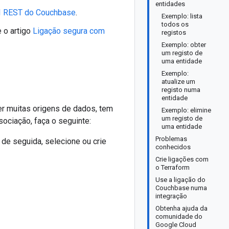
entidades
I REST do Couchbase
.
Exemplo: lista
todos os
e o artigo
Ligação segura com
registos
Exemplo: obter
um registo de
uma entidade
Exemplo:
atualize um
registo numa
entidade
er muitas origens de dados, tem
Exemplo: elimine
um registo de
ociação, faça o seguinte:
uma entidade
Problemas
 de seguida, selecione ou crie
conhecidos
Crie ligações com
o Terraform
Use a ligação do
Couchbase numa
integração
Obtenha ajuda da
comunidade do
Google Cloud