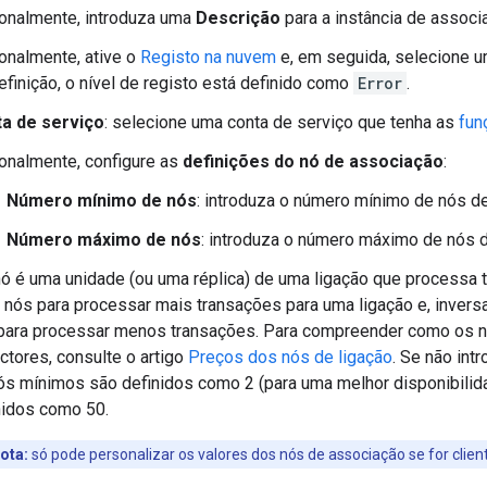
onalmente, introduza uma
Descrição
para a instância de associ
onalmente, ative o
Registo na nuvem
e, em seguida, selecione um
efinição, o nível de registo está definido como
Error
.
a de serviço
: selecione uma conta de serviço que tenha as
fun
onalmente, configure as
definições do nó de associação
:
Número mínimo de nós
: introduza o número mínimo de nós de
Número máximo de nós
: introduza o número máximo de nós d
ó é uma unidade (ou uma réplica) de uma ligação que processa 
 nós para processar mais transações para uma ligação e, inve
para processar menos transações. Para compreender como os 
ctores, consulte o artigo
Preços dos nós de ligação
. Se não intr
ós mínimos são definidos como 2 (para uma melhor disponibili
nidos como 50.
ota:
só pode personalizar os valores dos nós de associação se for cli