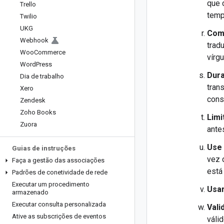
que 
Trello
temp
Twilio
UKG
Com
Webhook
trad
Woo
Commerce
vírg
Word
Press
Dura
Dia de trabalho
tran
Xero
cons
Zendesk
Zoho Books
Limi
Zuora
ante
Use 
Guias de instruções
vez 
Faça a gestão das associações
está
Padrões de conetividade de rede
Executar um procedimento
Usar
armazenado
Executar consulta personalizada
Vali
Ative as subscrições de eventos
váli