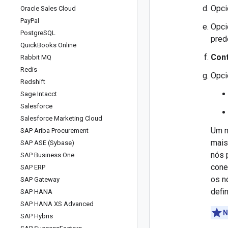
Opci
Oracle Sales Cloud
Pay
Pal
Opci
Postgre
SQL
pred
Quick
Books Online
Cont
Rabbit MQ
Redis
Opci
Redshift
Sage Intacct
Salesforce
Salesforce Marketing Cloud
Um n
SAP Ariba Procurement
mais
SAP ASE (Sybase)
nós 
SAP Business One
cone
SAP ERP
os n
SAP Gateway
defi
SAP HANA
SAP HANA XS Advanced
N
SAP Hybris