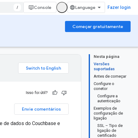
/
Console
Fazer login
Começar gratuitamente
Nesta página
Versões
suportadas
Antes de começar
Configure o
conetor
Isso foi útil?
Configure a
autenticação
Exemplos de
Envie comentários
configuração de
ligação
ase de dados do Couchbase e
SSL – Tipo de
ligação de
certificado