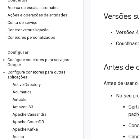
Conceitos
Acerca da escala automática
Versões s
Ações e operações de entidades
Conta de serviço
Conetor versus ligação
Versões 4.
Conetores personalizados
Couchbase
Configurar
Configure conetores para serviços
Google
Antes de 
Configure conetores para outras
aplicações
Antes de usar o
Active Directory
Acumatica
No seu pro
Airtable
Cert
Amazon S3
padr
Apache Cassandra
Apache Couch
DB
Conc
Apache Kafka
Conc
Asana