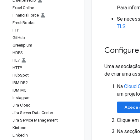
Enterprise
DB
Para info
Excel Online
Financial
Force
Se necessá
Fresh
Books
TLS
.
FTP
Git
Hub
Greenplum
Configure
HDFS
HL7
Uma associação 
HTTP
de criar uma as
Hub
Spot
IBM DB2
Na
Cloud 
IBM MQ
um projeto
Instagram
Jira Cloud
Aceda 
Jira Server Data Center
Clique em
Jira Service Management
Kintone
Na secçã
Linked
In