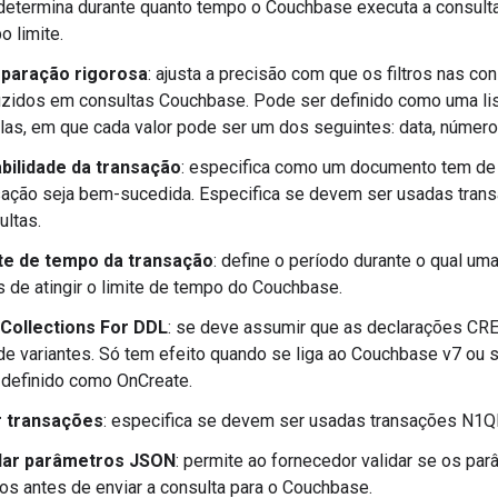
determina durante quanto tempo o Couchbase executa a consulta
o limite.
paração rigorosa
: ajusta a precisão com que os filtros nas c
uzidos em consultas Couchbase. Pode ser definido como uma lis
ulas, em que cada valor pode ser um dos seguintes: data, número,
bilidade da transação
: especifica como um documento tem de
sação seja bem-sucedida. Especifica se devem ser usadas tran
ultas.
te de tempo da transação
: define o período durante o qual u
s de atingir o limite de tempo do Couchbase.
Collections For DDL
: se deve assumir que as declarações C
de variantes. Só tem efeito quando se liga ao Couchbase v7 ou
 definido como OnCreate.
 transações
: especifica se devem ser usadas transações N1QL
dar parâmetros JSON
: permite ao fornecedor validar se os pa
dos antes de enviar a consulta para o Couchbase.