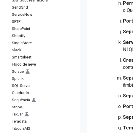
SAP Success
Factors
Perm
Send
Grid
o Qu
Service
Now
Port
SFTP
Share
Point
Sepa
Shopify
Ser
Single
Store
N1QL
Slack
Smartsheet
Crea
Floco de neve
cont
Solace
Sepa
Splunk
âmbi
SQL Server
Quadrado
Sepa
Sequência
Por
Stripe
Tax
Jar
Sepa
Teradata
Temp
Tibco EMS