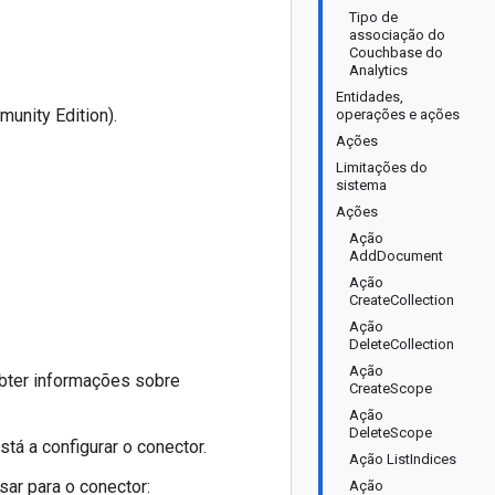
Tipo de
associação do
Couchbase do
Analytics
Entidades,
unity Edition).
operações e ações
Ações
Limitações do
sistema
Ações
Ação
AddDocument
Ação
CreateCollection
Ação
DeleteCollection
Ação
obter informações sobre
CreateScope
Ação
DeleteScope
stá a configurar o conector.
Ação ListIndices
ar para o conector:
Ação