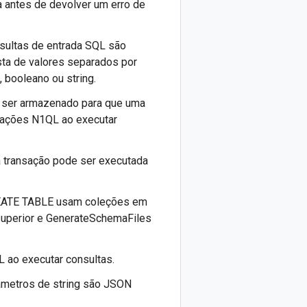
 antes de devolver um erro de
onsultas de entrada SQL são
ta de valores separados por
 booleano ou string.
 ser armazenado para que uma
sações N1QL ao executar
ma transação pode ser executada
REATE TABLE usam coleções em
 superior e GenerateSchemaFiles
 ao executar consultas.
râmetros de string são JSON