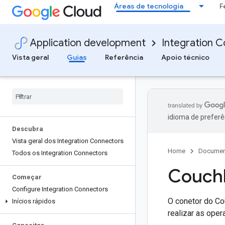
Áreas de tecnologia
F
Application development
Integration 
Vista geral
Guias
Referência
Apoio técnico
idioma de preferê
Descubra
Vista geral dos Integration Connectors
Home
Documen
Todos os Integration Connectors
Couch
Começar
Configure Integration Connectors
O conetor do Co
Inícios rápidos
realizar as ope