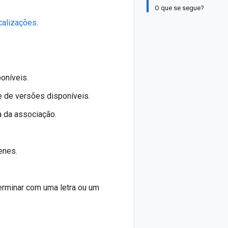
O que se segue?
calizações
.
oníveis.
te de versões disponíveis.
a da associação.
enes.
rminar com uma letra ou um