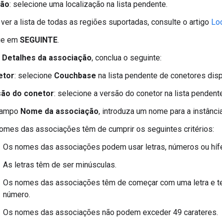
ião
: selecione uma localização na lista pendente.
 ver a lista de todas as regiões suportadas, consulte o artigo
Lo
ue em
SEGUINTE
.
o
Detalhes da associação
, conclua o seguinte:
etor
: selecione
Couchbase
na lista pendente de conetores disp
ão do conetor
: selecione a versão do conetor na lista penden
campo
Nome da associação
, introduza um nome para a instânci
omes das associações têm de cumprir os seguintes critérios:
Os nomes das associações podem usar letras, números ou híf
As letras têm de ser minúsculas.
Os nomes das associações têm de começar com uma letra e te
número.
Os nomes das associações não podem exceder 49 carateres.