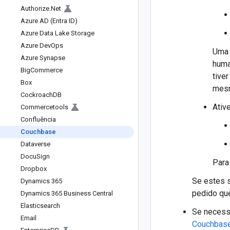
Authorize
.
Net
Azure AD (Entra ID)
Azure Data Lake Storage
Azure Dev
Ops
Uma 
Azure Synapse
huma
Big
Commerce
tive
Box
mesm
Cockroach
DB
Ativ
Commercetools
Confluência
Couchbase
Dataverse
Docu
Sign
Para
Dropbox
Se estes s
Dynamics 365
pedido que
Dynamics 365 Business Central
Elasticsearch
Se necessá
Email
Couchbase