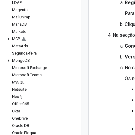
Reg
LDAP
Magento
Para
Mail
Chimp
Cliq
Maria
DB
Marketo
Na secçã
MCP
Con
Meta
Ads
Segunda-feira
Vers
Mongo
DB
No 
Microsoft Exchange
Microsoft Teams
Os n
My
SQL
Netsuite
Neo4j
Office365
Okta
One
Drive
Oracle DB
Oracle Eloqua