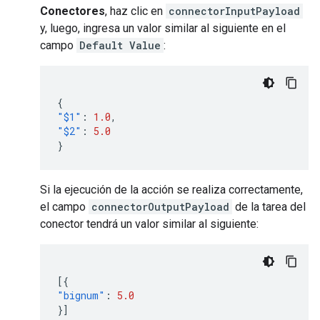
Conectores
, haz clic en
connectorInputPayload
y, luego, ingresa un valor similar al siguiente en el
campo
Default Value
:
{
"$1"
:
1.0
,
"$2"
:
5.0
}
Si la ejecución de la acción se realiza correctamente,
el campo
connectorOutputPayload
de la tarea del
conector tendrá un valor similar al siguiente:
[{
"bignum"
:
5.0
}]