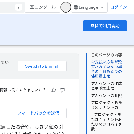
/
コンソール
ログイン
無料で利用開始
このページの内容
お支払い方法が設
してい
定されていない場
合の 1 日あたりの
使用量上限
アカウントの作成
と削除の上限
情報は役に立ちましたか？
アカウントの制限
プロジェクトあた
りのテナント数
フィードバックを送信
1 プロジェクトま
たは 1 テナントあ
たりのプロバイダ
限に達した場合や、しきい値の引
数