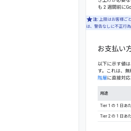
き上げが必要な
も 2 週間前にG
注:
上限はお客様ご
は、警告なしに不正行為
お支払い方
以下に示す値は、お
す。これは、無
階層
に直接対応
用途
Tier 1 の 1
Tier 2 の 1