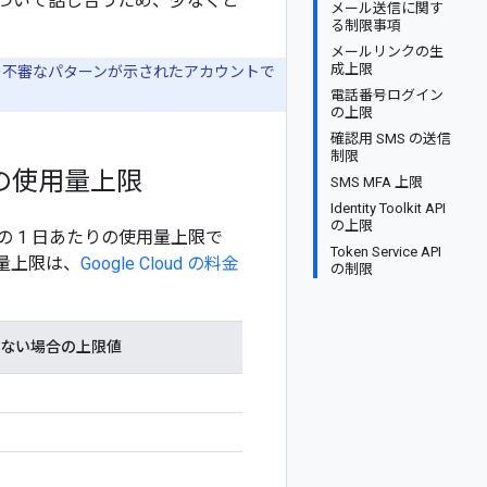
ついて話し合うため、少なくと
メール送信に関す
る制限事項
メールリンクの生
成上限
の不審なパターンが示されたアカウントで
電話番号ログイン
の上限
確認用 SMS の送信
制限
の使用量上限
SMS MFA 上限
Identity Toolkit API
の上限
ザーの 1 日あたりの使用量上限で
Token Service API
量上限は、
Google Cloud の料金
の制限
ない場合の上限値