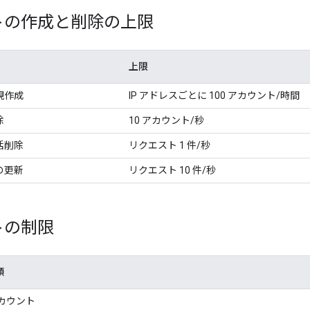
トの作成と削除の上限
上限
規作成
IP アドレスごとに 100 アカウント/時間
除
10 アカウント/秒
括削除
リクエスト 1 件/秒
の更新
リクエスト 10 件/秒
トの制限
類
カウント