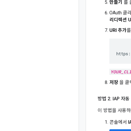
만들기
를 
OAuth 
리디렉션 U
URI 추가
를
https:
YOUR_CL
저장
을 클
방법 2: IAP 
이 방법을 사용하
콘솔에서
I