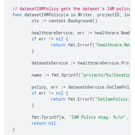
// datasetIAMPolicy gets the dataset's IAM policy.
func
datasetIAMPolicy
(
w
io
.
Writer
,
projectID
,
loca
ctx
:=
context
.
Background
()
healthcareService
,
err
:=
healthcare
.
NewSe
if
err
!=
nil
{
return
fmt
.
Errorf
(
"healthcare.NewS
}
datasetsService
:=
healthcareService
.
Proje
name
:=
fmt
.
Sprintf
(
"projects/%s/location
policy
,
err
:=
datasetsService
.
GetIamPolic
if
err
!=
nil
{
return
fmt
.
Errorf
(
"GetIamPolicy: 
}
fmt
.
Fprintf
(
w
,
"IAM Policy etag: %v\n"
,
p
return
nil
}