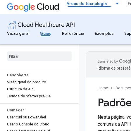
Áreas de tecnologia
F
Cloud Healthcare API
Visão geral
Guias
Referência
Exemplos
Su
idioma de preferê
Descoberta
Visão geral do produto
Home
Documen
Estrutura da API
Termos de ofertas pré-GA
Padrõe
Começar
Nesta página, v
Usar curl ou Power
Shel
comuns da API C
Usar o Console do Cloud