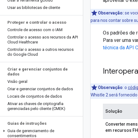
aproveitar o exe
Usar a ferramenta gcloud
Usar as bibliotecas de cliente
Observação:
se voc
para nos contar sobre su
Proteger e controlar o acesso
Controle de acesso com o IAM
Os padrões de r
Controlar o acesso aos recursos da API
Para ver uma va
Cloud Healthcare
técnica da API 
Controlar o acesso a outros recursos
do Google Cloud
Interopera
Criar e gerenciar conjuntos de
dados
Visão geral
Observação
:
o
códi
Criar e gerenciar conjuntos de dados
Whistle 2 será fornecido
Locais de conjuntos de dados
Ativar as chaves de criptografia
gerenciadas pelo cliente (CMEK)
Solução
Guias de instruções
Converter mens
em recursos FH
Guia de gerenciamento de
consentimentos