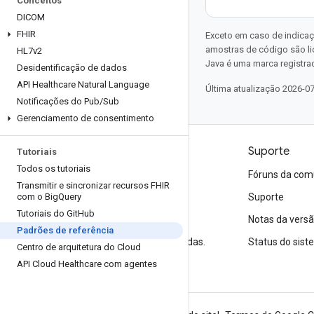
Conceitos
DICOM
FHIR
Exceto em caso de indicaç
amostras de código são l
HL7v2
Java é uma marca registrad
Desidentificação de dados
API Healthcare Natural Language
Última atualização 2026-0
Notificações do Pub
/
Sub
Gerenciamento de consentimento
Produtos e preços
Suporte
Tutoriais
Todos os tutoriais
Veja todos os produtos
Fóruns da com
Transmitir e sincronizar recursos FHIR
com o Big
Preços do Google Cloud
Query
Suporte
Tutoriais do Git
Hub
Google Cloud Marketplace
Notas da vers
Padrões de referência
Entre em contato com a equipe de vendas.
Status do sis
Centro de arquitetura do Cloud
API Cloud Healthcare com agentes