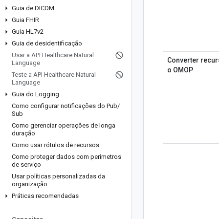
Guia de DICOM
Guia FHIR
Guia HL7v2
Guia de desidentificação
Usar a API Healthcare Natural
Converter recur
Language
o OMOP
Teste a API Healthcare Natural
Language
Guia do Logging
Como configurar notificações do Pub
/
Sub
Como gerenciar operações de longa
duração
Como usar rótulos de recursos
Como proteger dados com perímetros
de serviço
Usar políticas personalizadas da
organização
Práticas recomendadas