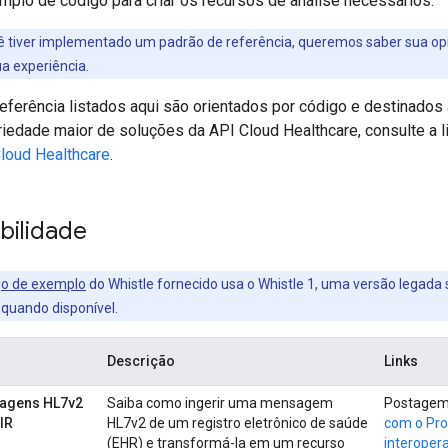
mplo de código para criar os recursos de análise necessários.
ê tiver implementado um padrão de referência, queremos saber sua op
a experiência.
eferência listados aqui são orientados por código e destinados 
riedade maior de soluções da API Cloud Healthcare, consulte a l
Cloud Healthcare
.
bilidade
go de exemplo
do Whistle fornecido usa o Whistle 1, uma versão legada
 quando disponível.
Descrição
Links
agens HL7v2
Saiba como ingerir uma mensagem
Postagem
IR
HL7v2 de um registro eletrônico de saúde
com o Pro
(EHR) e transformá-la em um recurso
interoper