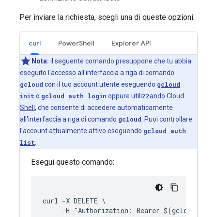
Per inviare la richiesta, scegli una di queste opzioni:
curl
PowerShell
Explorer API
Nota:
il seguente comando presuppone che tu abbia
eseguito l'accesso all'interfaccia a riga di comando
gcloud
con il tuo account utente eseguendo
gcloud
init
o
gcloud auth login
oppure utilizzando
Cloud
Shell
, che consente di accedere automaticamente
all'interfaccia a riga di comando
gcloud
. Puoi controllare
l'account attualmente attivo eseguendo
gcloud auth
list
.
Esegui questo comando:
curl -X DELETE \
     -H "Authorization: Bearer $(gcloud auth