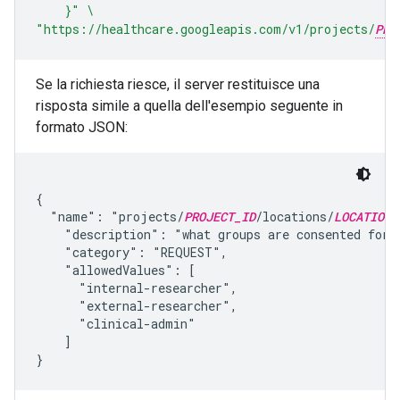
    }"
\
"https://healthcare.googleapis.com/v1/projects/
PRO
Se la richiesta riesce, il server restituisce una
risposta simile a quella dell'esempio seguente in
formato JSON:
{

  "name": "projects/
PROJECT_ID
/locations/
LOCATION
/
    "description": "what groups are consented for a
    "category": "REQUEST",

    "allowedValues": [

      "internal-researcher",

      "external-researcher",

      "clinical-admin"

    ]
