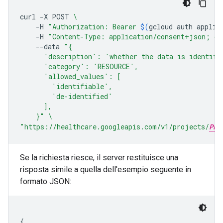
curl
-X
POST
\
-H
"Authorization: Bearer 
$(
gcloud
auth
applic
-H
"Content-Type: application/consent+json; ch
--data
"{
      'description': 'whether the data is identifi
      'category': 'RESOURCE',
      'allowed_values': [
        'identifiable',
        'de-identified'
      ],
    }"
\
"https://healthcare.googleapis.com/v1/projects/
PRO
Se la richiesta riesce, il server restituisce una
risposta simile a quella dell'esempio seguente in
formato JSON:
{
