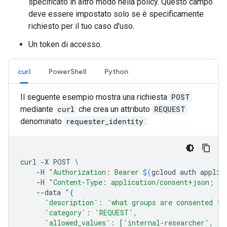
specificato in altro modo nella policy. Questo campo
deve essere impostato solo se è specificamente
richiesto per il tuo caso d'uso.
Un token di accesso.
curl
PowerShell
Python
Il seguente esempio mostra una richiesta
POST
mediante
curl
che crea un attributo
REQUEST
denominato
requester_identity
:
curl
-X
POST
\
-H
"Authorization: Bearer 
$(
gcloud
auth
applic
-H
"Content-Type: application/consent+json; ch
--data
"{
      'description': 'what groups are consented fo
      'category': 'REQUEST',
      'allowed_values': ['internal-researcher', 'e