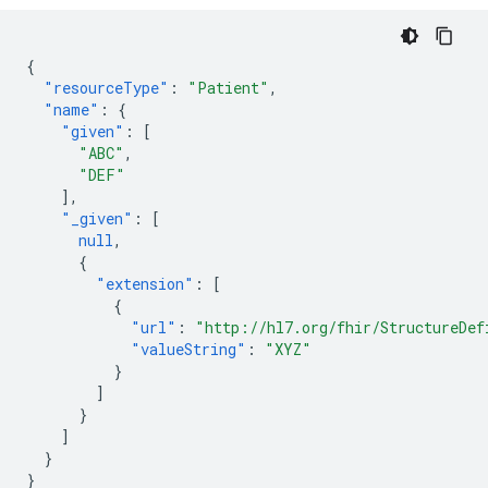
{
"resourceType"
:
"Patient"
,
"name"
:
{
"given"
:
[
"ABC"
,
"DEF"
],
"_given"
:
[
null
,
{
"extension"
:
[
{
"url"
:
"http://hl7.org/fhir/StructureDef
"valueString"
:
"XYZ"
}
]
}
]
}
}