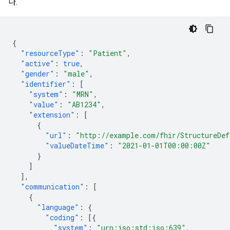
다.
{
"resourceType"
:
"Patient"
,
"active"
:
true
,
"gender"
:
"male"
,
"identifier"
:
[
"system"
:
"MRN"
,
"value"
:
"AB1234"
,
"extension"
:
[
{
"url"
:
"http://example.com/fhir/StructureDef
"valueDateTime"
:
"2021-01-01T00:00:00Z"
}
]
],
"communication"
:
[
{
"language"
:
{
"coding"
:
[{
"system"
:
"urn:iso:std:iso:639"
,