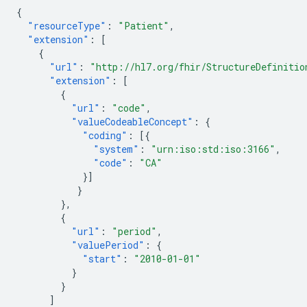
{
"resourceType"
:
"Patient"
,
"extension"
:
[
{
"url"
:
"http://hl7.org/fhir/StructureDefinitio
"extension"
:
[
{
"url"
:
"code"
,
"valueCodeableConcept"
:
{
"coding"
:
[{
"system"
:
"urn:iso:std:iso:3166"
,
"code"
:
"CA"
}]
}
},
{
"url"
:
"period"
,
"valuePeriod"
:
{
"start"
:
"2010-01-01"
}
}
]