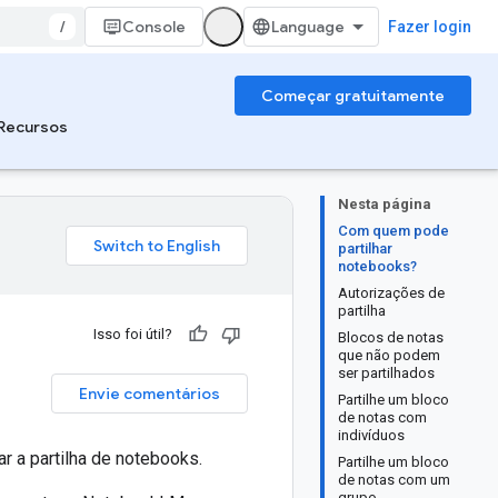
/
Console
Fazer login
Começar gratuitamente
Recursos
Nesta página
Com quem pode
partilhar
notebooks?
Autorizações de
partilha
Isso foi útil?
Blocos de notas
que não podem
ser partilhados
Envie comentários
Partilhe um bloco
de notas com
indivíduos
r a partilha de notebooks.
Partilhe um bloco
de notas com um
grupo