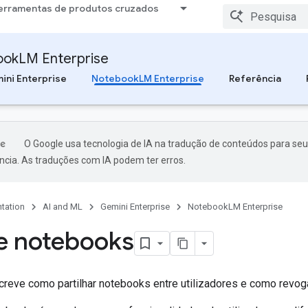
erramentas de produtos cruzados
okLM Enterprise
ini Enterprise
NotebookLM Enterprise
Referência
O Google usa tecnologia de IA na tradução de conteúdos para seu
ncia. As traduções com IA podem ter erros.
tation
AI and ML
Gemini Enterprise
NotebookLM Enterprise
he notebooks
creve como partilhar notebooks entre utilizadores e como revoga