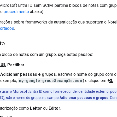
Microsoft Entra ID sem SCIM: partilhe blocos de notas com gru
do
procedimento
abaixo).
mações sobre frameworks de autenticação que suportam o Note
ortados
.
to
um bloco de notas com um grupo, siga estes passos:
group
Partilhar
.
o
Adicionar pessoas e grupos
, escreva o nome do grupo com o q
person_add
r exemplo,
my-google-group@example.com
) e clique em
.
 usar o Microsoft Entra ID como fornecedor de identidade externo, pode
ID),
não
o nome do grupo, no campo
Adicionar pessoas e grupos
. Con
autorização como
Leitor
ou
Editor
.