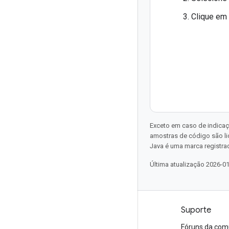
Clique em
Exceto em caso de indicaç
amostras de código são l
Java é uma marca registrad
Última atualização 2026-0
Produtos e preços
Suporte
Veja todos os produtos
Fóruns da com