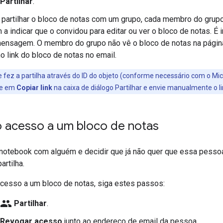
Partilhar
.
 partilhar o bloco de notas com um grupo, cada membro do gru
 indicar que o convidou para editar ou ver o bloco de notas. É i
mensagem. O membro do grupo não vê o bloco de notas na pági
no link do bloco de notas no email.
 fez a partilha através do ID do objeto (conforme necessário com o Mic
ue em
Copiar link
na caixa de diálogo Partilhar e envie manualmente o l
 acesso a um bloco de notas
 notebook com alguém e decidir que já não quer que essa pesso
artilha.
acesso a um bloco de notas, siga estes passos:
group
Partilhar
.
Revogar acesso
junto ao endereço de email da pessoa.