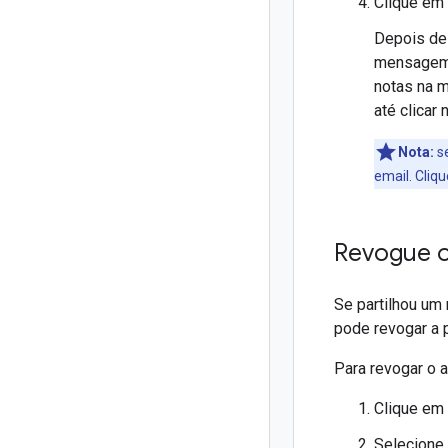
Clique em
Depois de
mensagem a
notas na 
até clicar 
Nota:
se
email. Cliq
Revogue o
Se partilhou um
pode revogar a p
Para revogar o 
Clique em
Selecione