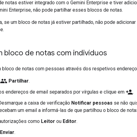
de notas estiver integrado com o Gemini Enterprise e tiver adic
ini Enterprise, não pode partilhar esses blocos de notas.
 se um bloco de notas já estiver partilhado, não pode adicionar
e.
m bloco de notas com indivíduos
um bloco de notas com pessoas através dos respetivos endereço
group
Partilhar
.
person_add
os endereços de email separados por vírgulas e clique em
.
Desmarque a caixa de verificação
Notificar pessoas
se não qui
recebam um email a informá-las de que partilhou o bloco de nota
 autorizações como
Leitor
ou
Editor
.
Enviar
.