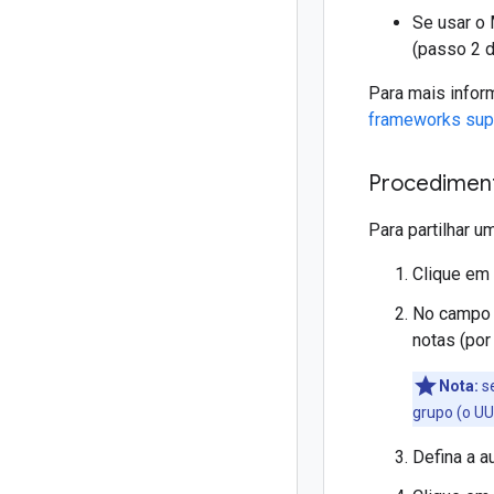
Se usar o 
(passo 2 
Para mais infor
frameworks sup
Procedimen
Para partilhar 
Clique em
No camp
notas (po
Nota:
se
grupo (o UU
Defina a 