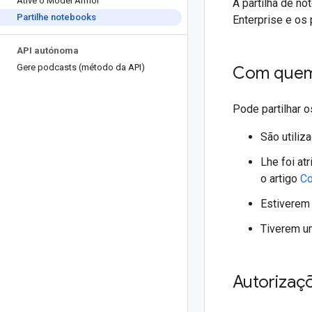
Ative o Model Armor
A partilha de n
Partilhe notebooks
Enterprise e o
API autónoma
Gere podcasts (método da API)
Com quem 
Pode partilhar 
São utiliz
Lhe foi at
o artigo
Co
Estiverem
Tiverem u
Autorizaçõ