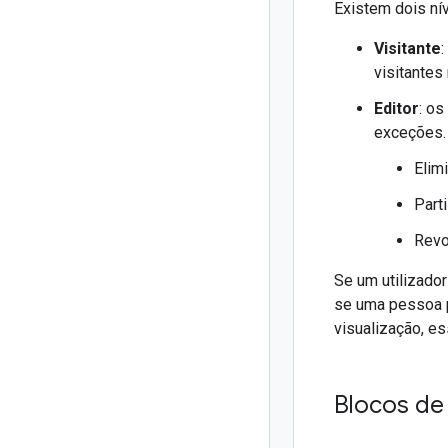
Existem dois nív
Visitante
visitantes
Editor
: o
exceções.
Elim
Part
Revo
Se um utilizador
se uma pessoa p
visualização, e
Blocos de