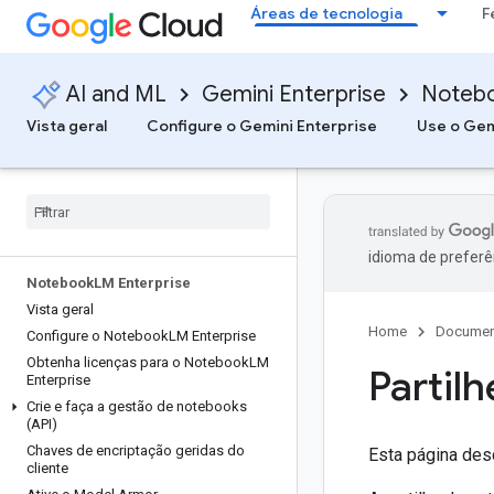
Áreas de tecnologia
F
AI and ML
Gemini Enterprise
Notebo
Vista geral
Configure o Gemini Enterprise
Use o Gem
idioma de preferê
Notebook
LM Enterprise
Vista geral
Home
Documen
Configure o Notebook
LM Enterprise
Obtenha licenças para o Notebook
LM
Partil
Enterprise
Crie e faça a gestão de notebooks
(API)
Chaves de encriptação geridas do
Esta página des
cliente