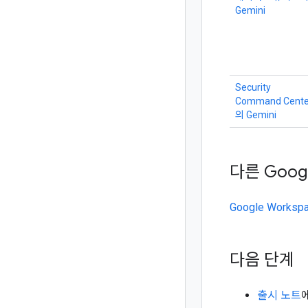
Gemini
Security
Command Cente
의 Gemini
다른 Googl
Google Worksp
다음 단계
출시 노트