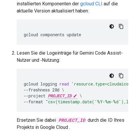
installierten Komponenten der
gcloud CLI
auf die
aktuelle Version aktualisiert haben:
gcloud
components
Lesen Sie die Logeinträge für Gemini Code Assist-
Nutzer und ‑Nutzung:
gcloud
logging
read
'resource.type=cloudaicom
--freshness
28d
\
--project
PROJECT_ID
\
--format
"csv(timestamp.date('%Y-%m-%d'),lab
Ersetzen Sie dabei
PROJECT_ID
durch die ID Ihres
Projekts in Google Cloud .