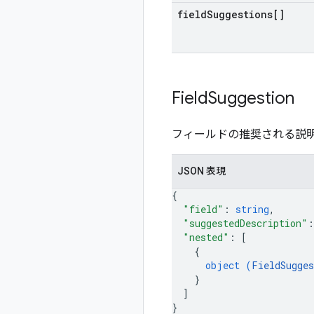
field
Suggestions[]
Field
Suggestion
フィールドの推奨される説
JSON 表現
{
"field"
: 
string
,
"suggestedDescription"
:
"nested"
: 
[
{
object (
FieldSugges
}
]
}