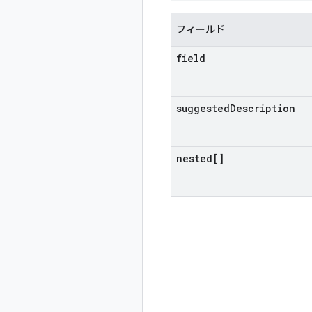
フィールド
field
suggested
Description
nested[]