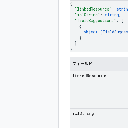
{
"linkedResource"
: 
strin
"iclString"
: 
string
,
"fieldSuggestions"
: 
[
{
object (
FieldSugges
}
]
}
フィールド
linked
Resource
icl
String