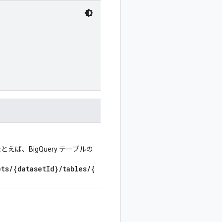
、BigQuery テーブルの
ts/{datasetId}/tables/{