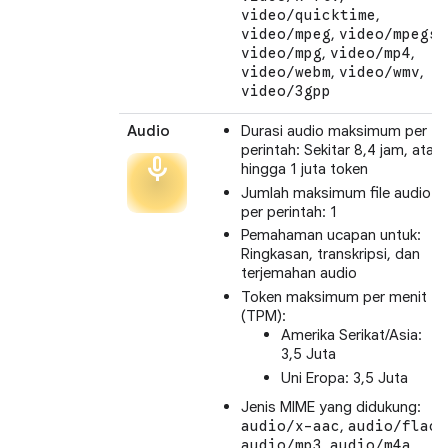
,
video/quicktime
,
,
video/mpeg
video/mpegs
,
,
video/mpg
video/mp4
,
,
video/webm
video/wmv
video/3gpp
Audio
Durasi audio maksimum per
perintah: Sekitar 8,4 jam, atau
mic
hingga 1 juta token
Jumlah maksimum file audio
per perintah: 1
Pemahaman ucapan untuk:
Ringkasan, transkripsi, dan
terjemahan audio
Token maksimum per menit
(TPM):
Amerika Serikat/Asia:
3,5 Juta
Uni Eropa: 3,5 Juta
Jenis MIME yang didukung:
,
,
audio/x-aac
audio/flac
,
,
audio/mp3
audio/m4a