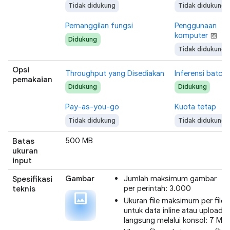
Tidak didukung
Tidak didukung
Pemanggilan fungsi
Penggunaan
komputer
preview
Didukung
Tidak didukung
Opsi
Throughput yang Disediakan
Inferensi batch
pemakaian
Didukung
Didukung
Pay-as-you-go
Kuota tetap
Tidak didukung
Tidak didukung
500 MB
Batas
ukuran
input
Gambar
Jumlah maksimum gambar
Spesifikasi
per perintah: 3.000
teknis
photo
Ukuran file maksimum per file
untuk data inline atau upload
langsung melalui konsol: 7 MB