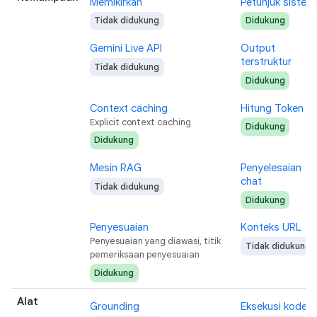
Memikirkan
Petunjuk sistem
Tidak didukung
Didukung
Gemini Live API
Output
terstruktur
Tidak didukung
Didukung
Context caching
Hitung Token
Explicit context caching
Didukung
Didukung
Mesin RAG
Penyelesaian
chat
Tidak didukung
Didukung
Penyesuaian
Konteks URL
Penyesuaian yang diawasi, titik
Tidak didukung
pemeriksaan penyesuaian
Didukung
Alat
Grounding
Eksekusi kode