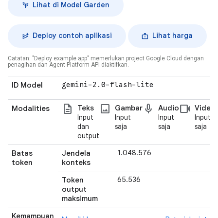
Lihat di Model Garden
Deploy contoh aplikasi
Lihat harga
Catatan: "Deploy example app" memerlukan project Google Cloud dengan
penagihan dan Agent Platform API diaktifkan.
ID Model
gemini-2
.
0-flash-lite
description
photo
mic
videocam
Teks
Gambar
Audio
Video
Modalities
Input
Input
Input
Input
dan
saja
saja
saja
output
1.048.576
Batas
Jendela
token
konteks
65.536
Token
output
maksimum
Kemampuan