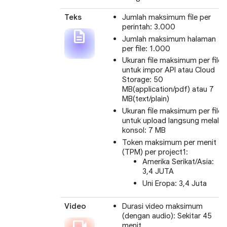
Teks
Jumlah maksimum file per
perintah: 3.000
description
Jumlah maksimum halaman
per file: 1.000
Ukuran file maksimum per file
untuk impor API atau Cloud
Storage: 50
MB(application/pdf) atau 7
MB(text/plain)
Ukuran file maksimum per file
untuk upload langsung melalui
konsol: 7 MB
Token maksimum per menit
(TPM) per project1:
Amerika Serikat/Asia:
3,4 JUTA
Uni Eropa: 3,4 Juta
Video
Durasi video maksimum
(dengan audio): Sekitar 45
videocam
menit