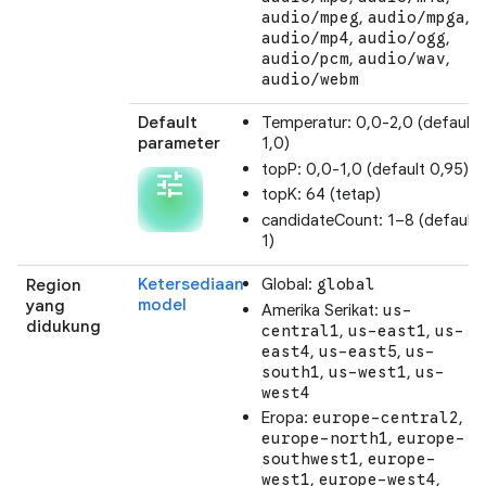
,
,
audio/mpeg
audio/mpga
,
,
audio/mp4
audio/ogg
,
,
audio/pcm
audio/wav
audio/webm
Default
Temperatur: 0,0-2,0 (default
parameter
1,0)
topP: 0,0-1,0 (default 0,95)
tune
topK: 64 (tetap)
candidateCount: 1–8 (default
1)
Ketersediaan
Global:
Region
global
model
yang
Amerika Serikat:
us-
didukung
,
,
central1
us-east1
us-
,
,
east4
us-east5
us-
,
,
south1
us-west1
us-
west4
Eropa:
,
europe-central2
,
europe-north1
europe-
,
southwest1
europe-
,
,
west1
europe-west4