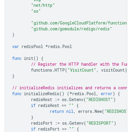
"net/http"
"os"
"github.com/GoogleCloudPlatform/functions-
"github.com/gomodule/redigo/redis"
)
var
redisPool
*
redis
.
Pool
func
init
()
{
// Register the HTTP handler with the Func
functions
.
HTTP
(
"VisitCount"
,
visitCount
)
}
// initializeRedis initializes and returns a conne
func
initializeRedis
()
(
*
redis
.
Pool
,
error
)
{
redisHost
:=
os
.
Getenv
(
"REDISHOST"
)
if
redisHost
==
""
{
return
nil
,
errors
.
New
(
"REDISHOST 
}
redisPort
:=
os
.
Getenv
(
"REDISPORT"
)
if
redisPort
==
""
{