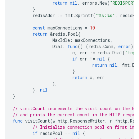
return
nil
,
errors
.
New
(
"REDISPORT 
}
redisAddr
:=
fmt
.
Sprintf
(
"%s:%s"
,
redisHo
const
maxConnections
=
10
return
&
redis
.
Pool
{
MaxIdle
:
maxConnections
,
Dial
:
func
()
(
redis
.
Conn
,
error
)
{
c
,
err
:=
redis
.
Dial
(
"tcp"
if
err
!=
nil
{
return
nil
,
fmt
.
Er
}
return
c
,
err
},
},
nil
}
// visitCount increments the visit count on the Re
// and prints the current count in the HTTP respon
func
visitCount
(
w
http
.
ResponseWriter
,
r
*
http
.
Req
// Initialize connection pool on first inv
if
redisPool
==
nil
{