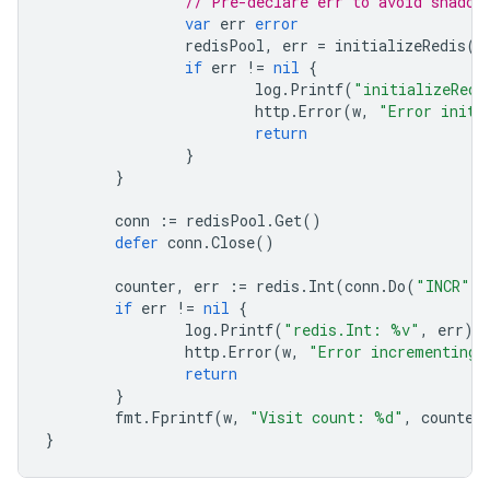
// Pre-declare err to avoid shadow
var
err
error
redisPool
,
err
=
initializeRedis
()
if
err
!=
nil
{
log
.
Printf
(
"initializeRedi
http
.
Error
(
w
,
"Error initi
return
}
}
conn
:=
redisPool
.
Get
()
defer
conn
.
Close
()
counter
,
err
:=
redis
.
Int
(
conn
.
Do
(
"INCR"
,
if
err
!=
nil
{
log
.
Printf
(
"redis.Int: %v"
,
err
)
http
.
Error
(
w
,
"Error incrementing 
return
}
fmt
.
Fprintf
(
w
,
"Visit count: %d"
,
counter
}