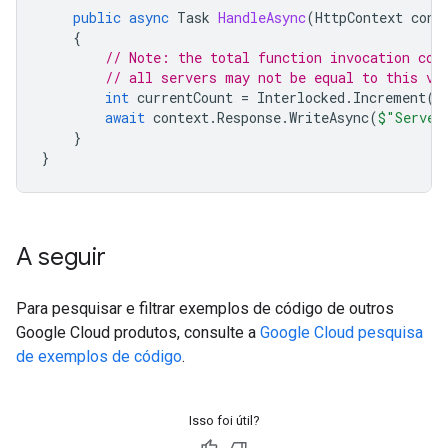
public
async
Task
HandleAsync
(
HttpContext
cont
{
// Note: the total function invocation cou
// all servers may not be equal to this va
int
currentCount
=
Interlocked
.
Increment
(
r
await
context
.
Response
.
WriteAsync
(
$"Server
}
}
A seguir
Para pesquisar e filtrar exemplos de código de outros
Google Cloud produtos, consulte a
Google Cloud pesquisa
de exemplos de código
.
Isso foi útil?