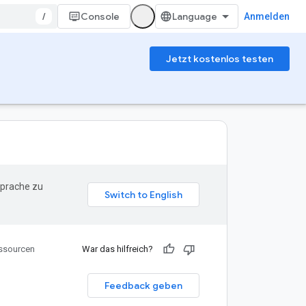
/
Console
Anmelden
Jetzt kostenlos testen
Sprache zu
ssourcen
War das hilfreich?
Feedback geben