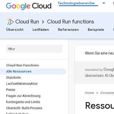
Technologiebereiche
Cloud Run
Cloud Run functions
Übersicht
Leitfäden
Referenzen
Beispiele
Wenn Sie eine neue
Cloud Run Functions
Alle Ressourcen
übersetzen. KI-Üb
Standorte
Laufzeitlebenszyklus
Preise
Home
Documen
Fragen zur Abrechnung
Resso
Kontingente und Limits
Übersicht: Build-Prozess