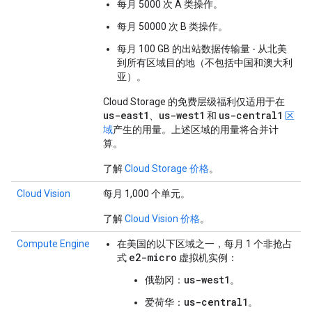
每月 5000 次 A 类操作。
每月 50000 次 B 类操作。
每月 100 GB 的出站数据传输量 - 从北美
到所有区域目的地（不包括中国和澳大利
亚）。
Cloud Storage 的免费层级福利仅适用于在
us-east1
us-west1
us-central1
、
和
区
域
产生的用量。上述区域的用量将合并计
算。
了解
Cloud Storage 价格
。
Cloud Vision
每月 1,000 个单元。
了解
Cloud Vision 价格
。
Compute Engine
在美国的以下区域之一，每月 1 个非抢占
e2-micro
式
虚拟机实例：
us-west1
俄勒冈：
。
us-central1
爱荷华：
。