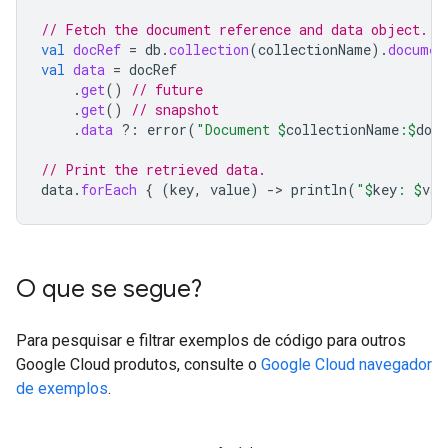
// Fetch the document reference and data object.
val
docRef
=
db
.
collection
(
collectionName
).
documen
val
data
=
docRef
.
get
()
// future
.
get
()
// snapshot
.
data
?:
error
(
"Document 
$
collectionName
:
$
doc
// Print the retrieved data.
data
.
forEach
{
(
key
,
value
)
-
>
println
(
"
$
key
: 
$
val
O que se segue?
Para pesquisar e filtrar exemplos de código para outros
Google Cloud produtos, consulte o
Google Cloud navegador
de exemplos
.