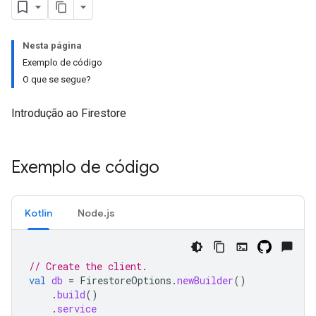
Nesta página
Exemplo de código
O que se segue?
Introdução ao Firestore
Exemplo de código
Kotlin
Node.js
// Create the client.
val
db
=
FirestoreOptions
.
newBuilder
()
.
build
()
.
service