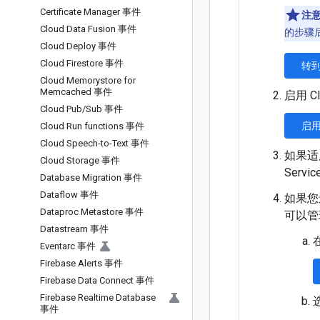
Certificate Manager 事件
注
Cloud Data Fusion 事件
的步骤
Cloud Deploy 事件
Cloud Firestore 事件
转到
Cloud Memorystore for
Memcached 事件
启用 Clo
Cloud Pub
/
Sub 事件
启用
Cloud Run functions 事件
Cloud Speech-to-Text 事件
如果适用
Cloud Storage 事件
Servic
Database Migration 事件
Dataflow 事件
如果您
Dataproc Metastore 事件
可以管
Datastream 事件
Eventarc 事件
Firebase Alerts 事件
Firebase Data Connect 事件
Firebase Realtime Database
事件