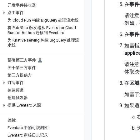
在
事件
开发事件接收器
路由事件
请注意
为 Cloud Run 构建 Big
Query 处理流水线
例如，在
将 Pub
/
Sub 触发器从 Events for Cloud
Run for Anthos 迁移到 Eventarc
在
事件
为 Knative serving 构建 Big
Query 处理流
如需指
水线
applic
部署第三方事件
请注意
关于第三方事件
体取决
第三方提供方
在
区域
订阅事件
创建频道
如需了
创建触发器
如果适
提供 Eventarc 来源
监控
Eventarc 中的可观测性
Eventarc 审核日志记录