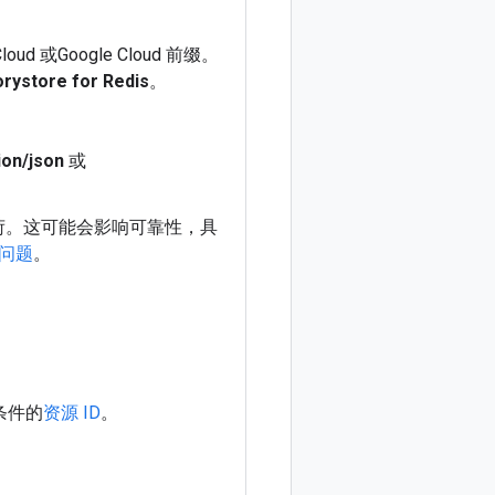
oud
或Google Cloud
前缀。
rystore for Redis
。
ion/json
或
件载荷。这可能会影响可靠性，具
问题
。
条件的
资源 ID
。