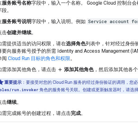
在
服务账号名称
字段中，输入一个名称。 Google Cloud 控制
字段。
在
服务账号说明
字段中，输入说明。例如
Service account fo
点击
创建并继续
。
如需提供适当的访问权限，请在
选择角色
列表中，针对经过身份
择要向服务账号授予的所需 Identity and Access Managemen
参阅
Cloud Run 目标的角色和权限
。
如需添加其他角色，请点击
添加其他角色
，然后添加其他各个
add
重要提示
：要接受对您的 Cloud Run 服务的经过身份验证的调用，
oles/run.invoker
角色的服务账号关联。创建或更新触发器时，请选
点击
继续
。
如需完成账号的创建过程，请点击
完成
。