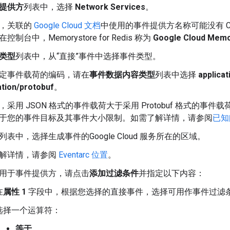
提供方
列表中，选择
Network Services
。
，关联的
Google Cloud 文档
中使用的事件提供方名称可能没有 Cl
控制台中，Memorystore for Redis
称为
Google Cloud Memo
类型
列表中，从“直接”
事件中选择事件类型。
定事件载荷的编码，请在
事件数据内容类型
列表中选择
applicat
ation/protobuf
。
，采用 JSON 格式的事件载荷大于采用 Protobuf 格式的事
于您的事件目标及其事件大小限制。如需了解详情，请参阅
已知
列表中，选择生成事件的Google Cloud 服务所在的区域。
解详情，请参阅
Eventarc 位置
。
用于事件提供方，请点击
添加过滤条件
并指定以下内容：
在
属性 1
字段中，根据您选择的直接事件，选择可用作事件过滤
选择一个运算符：
等于