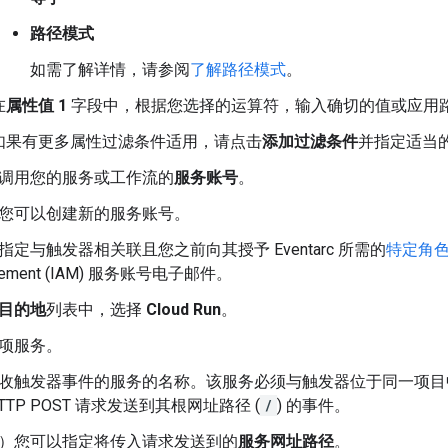
路径模式
如需了解详情，请参阅
了解路径模式
。
在
属性值 1
字段中，根据您选择的运算符，输入确切的值或应用
如果有更多属性过滤条件适用，请点击
添加过滤条件
并指定适当
调用您的服务或工作流的
服务账号
。
您可以创建新的服务账号。
指定与触发器相关联且您之前向其授予 Eventarc 所需的
特定角
gement (IAM) 服务账号电子邮件。
目的地
列表中，选择
Cloud Run
。
项服务。
收触发器事件的服务的名称。该服务必须与触发器位于同一项目
TTP POST 请求发送到其根网址路径 (
/
) 的事件。
）您可以指定将传入请求发送到的
服务网址路径
。