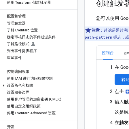
创建触发
使用 Terraform 创建触发器
配置和管理
您可以使用 Googl
管理触发器
了解 Eventarc 位置
注意
：过滤是通过完全
确定审核日志的事件过滤条件
path-pattern
标志，或
了解路径模式
列出事件提供程序
控制台
gc
重试事件
在 Goo
控制访问权限
使用 IAM 进行访问权限控制
转到
设置角色和权限
点击
add_b
设置服务边界
使用客户管理的加密密钥 (CMEK)
输入
触
使用自定义组织政策
这是触
停用 Eventarc Advanced 资源
在
触发
开发