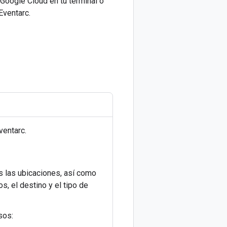
Google Cloud en tu terminal o
Eventarc.
ventarc.
s las ubicaciones, así como
s, el destino y el tipo de
sos: