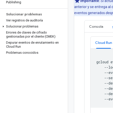
Importante:
Si actua
Publishing
anterior y se entrega al d
eventos generados
des
Solucionar problemas
Ver registros de auditoría
Consola
Solucionar problemas
Errores de claves de cifrado
gestionadas por el cliente (CMEK)
Cloud Run
Depurar eventos de enrutamiento en
Cloud Run
Problemas conocidos
gcloud
e
--lo
--ev
--se
--de
--de
--de
--ev