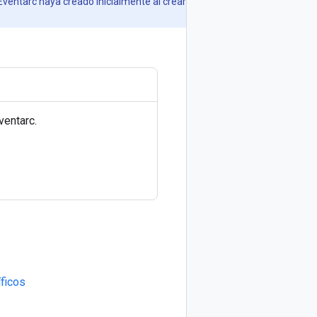
Eventarc haya creado inicialmente al crear
ventarc.
íficos