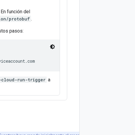
. En función del
ion/protobuf
.
estos pasos:
-cloud-run-trigger
a