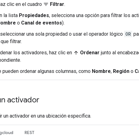
az clic en el cuadro
Filtrar
.
filter_list
n la lista
Propiedades
, selecciona una opción para filtrar los ac
Nombre
o
Canal de eventos
).
seleccionar una sola propiedad o usar el operador lógico
OR
pa
que filtrar.
denar los activadores, haz clic en
Ordenar
junto al encabez
arrow_upward
pondiente.
e pueden ordenar algunas columnas, como
Nombre
,
Región
o
C
un activador
 un activador en una ubicación específica.
gcloud
REST