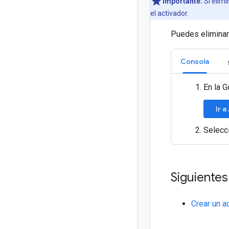
Importante:
Si elimi
el activador.
Puedes eliminar 
Consola
En la G
Ir 
Selecci
Siguiente
Crear un a