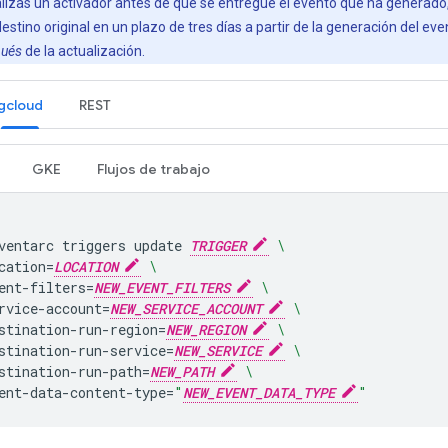
lizas un activador antes de que se entregue el evento que ha generado
estino original en un plazo de tres días a partir de la generación del even
pués
de la actualización.
gcloud
REST
GKE
Flujos de trabajo
ventarc
triggers
update
TRIGGER
\
cation
=
LOCATION
\
ent-filters
=
NEW_EVENT_FILTERS
\
rvice-account
=
NEW_SERVICE_ACCOUNT
\
stination-run-region
=
NEW_REGION
\
stination-run-service
=
NEW_SERVICE
\
stination-run-path
=
NEW_PATH
\
ent-data-content-type
=
"
NEW_EVENT_DATA_TYPE
"