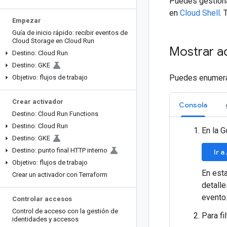
Puedes gestiona
en
Cloud Shell
.
Empezar
Guía de inicio rápido: recibir eventos de
Cloud Storage en Cloud Run
Mostrar a
Destino: Cloud Run
Destino: GKE
Puedes enumerar,
Objetivo: flujos de trabajo
Crear activador
Consola
Destino: Cloud Run Functions
Destino: Cloud Run
En la G
Destino: GKE
Destino: punto final HTTP interno
Ir 
Objetivo: flujos de trabajo
En esta
Crear un activador con Terraform
detalle
evento
Controlar accesos
Control de acceso con la gestión de
Para fi
identidades y accesos