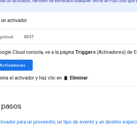
nas un activador, también se eliminará cualquier tema de Pub/Sub que 
un activador.
gcloud
REST
oogle Cloud consola, ve a la página
Triggers
(Activadores) de E
a Activadores
ona el activador y haz clic en
Eliminar
.
delete
s pasos
ctivador para un proveedor, un tipo de evento y un destino espec