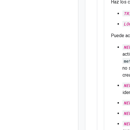
Haz los 
TR
LO
Puede act
NE
act
me
no 
cre
NE
ide
NE
NE
NE