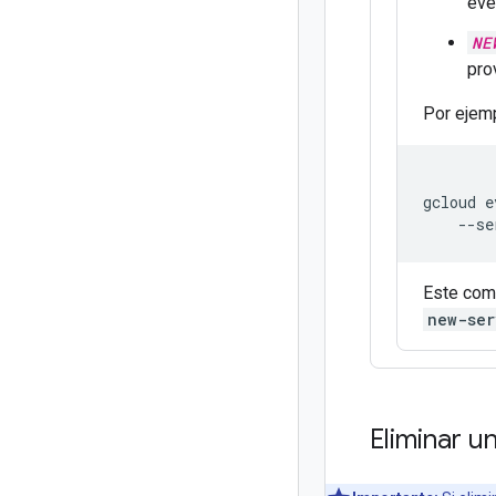
eve
NE
pro
Por ejemp
gcloud
e
--se
Este coma
new-ser
Eliminar u