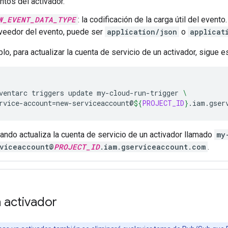
ntos del activador.
W_EVENT_DATA_TYPE
: la codificación de la carga útil del evento
veedor del evento, puede ser
application/json
o
applicat
lo, para actualizar la cuenta de servicio de un activador, sigue 
ventarc
triggers
update
my-cloud-run-trigger
\
rvice-account
=
new-serviceaccount@
${
PROJECT_ID
}
ndo actualiza la cuenta de servicio de un activador llamado
my
viceaccount@
PROJECT_ID
.iam.gserviceaccount.com
.
n activador