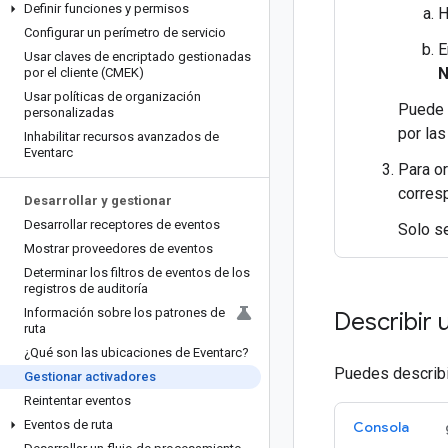
Definir funciones y permisos
H
Configurar un perímetro de servicio
E
Usar claves de encriptado gestionadas
por el cliente (CMEK)
Usar políticas de organización
Puede 
personalizadas
por las 
Inhabilitar recursos avanzados de
Eventarc
Para or
corres
Desarrollar y gestionar
Desarrollar receptores de eventos
Solo s
Mostrar proveedores de eventos
Determinar los filtros de eventos de los
registros de auditoría
Información sobre los patrones de
Describir 
ruta
¿Qué son las ubicaciones de Eventarc?
Puedes describir
Gestionar activadores
Reintentar eventos
Eventos de ruta
Consola