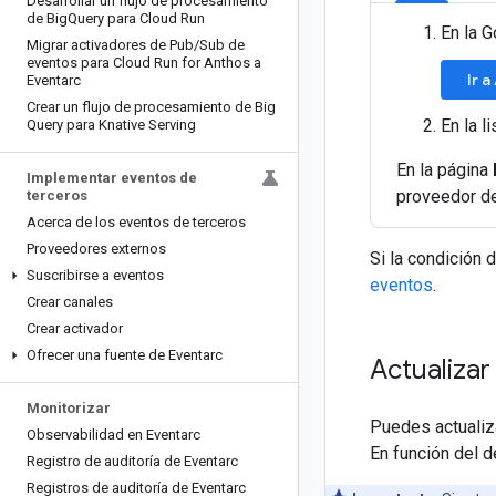
Desarrollar un flujo de procesamiento
de Big
Query para Cloud Run
En la G
Migrar activadores de Pub
/
Sub de
eventos para Cloud Run for Anthos a
Ir 
Eventarc
Crear un flujo de procesamiento de Big
En la l
Query para Knative Serving
En la página
Implementar eventos de
proveedor de 
terceros
Acerca de los eventos de terceros
Proveedores externos
Si la condición 
Suscribirse a eventos
eventos
.
Crear canales
Crear activador
Ofrecer una fuente de Eventarc
Actualizar
Monitorizar
Puedes actualiz
Observabilidad en Eventarc
En función del 
Registro de auditoría de Eventarc
Registros de auditoría de Eventarc