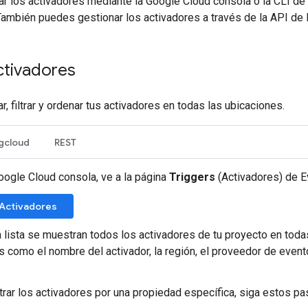
r los activadores mediante la Google Cloud consola o la CLI de 
 También puedes gestionar los activadores a través de la API de 
ctivadores
 filtrar y ordenar tus activadores en todas las ubicaciones.
gcloud
REST
oogle Cloud consola, ve a la página
Triggers
(Activadores) de E
a Activadores
 lista se muestran todos los activadores de tu proyecto en toda
s como el nombre del activador, la región, el proveedor de evento
.
ltrar los activadores por una propiedad específica, siga estos pa