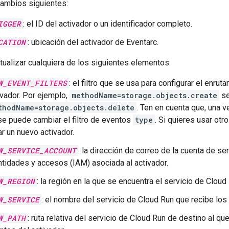
cambios siguientes:
IGGER
: el ID del activador o un identificador completo.
CATION
: ubicación del activador de Eventarc.
ualizar cualquiera de los siguientes elementos:
W_EVENT_FILTERS
: el filtro que se usa para configurar el enru
ivador. Por ejemplo,
methodName=storage.objects.create
se
thodName=storage.objects.delete
. Ten en cuenta que, una v
se puede cambiar el filtro de eventos
type
. Si quieres usar otr
ar un nuevo activador.
W_SERVICE_ACCOUNT
: la dirección de correo de la cuenta de se
ntidades y accesos (IAM) asociada al activador.
W_REGION
: la región en la que se encuentra el servicio de Cloud
W_SERVICE
: el nombre del servicio de Cloud Run que recibe los
W_PATH
: ruta relativa del servicio de Cloud Run de destino al q