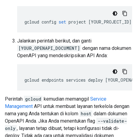
gcloud
config
set
project
[
YOUR_PROJECT_ID
]
Jalankan perintah berikut, dan ganti
[YOUR_OPENAPI_DOCUMENT]
dengan nama dokumen
OpenAPI yang mendeskripsikan API Anda:
gcloud
endpoints
services
deploy
[
YOUR_OPENAP
Perintah
gcloud
kemudian memanggil
Service
Management
API untuk membuat layanan terkelola dengan
nama yang Anda tentukan di kolom
host
dalam dokumen
OpenAPI Anda. Jika Anda menentukan flag
--validate-
only
, layanan tetap dibuat, tetapi konfigurasi tidak di-
deploy. Tidak ada cara untuk memvalidasi dokumen