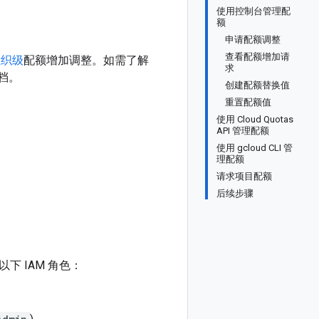
使用控制台管理配
额
申请配额调整
查看配额增加请
组织级
配额增加调整。如需了解
求
文档。
创建配额替换值
重置配额值
使用 Cloud Quotas
API 管理配额
使用 gcloud CLI 管
理配额
请求项目配额
后续步骤
 IAM 角色：