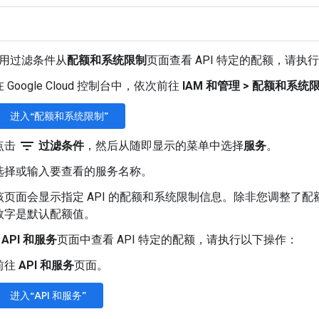
用过滤条件从
配额和系统限制
页面查看 API 特定的配额，请执
在 Google Cloud 控制台中，依次前往
IAM 和管理
>
配额和系统
进入“配额和系统限制”
filter_list
点击
过滤条件
，然后从随即显示的菜单中选择
服务
。
选择或输入要查看的服务名称。
该页面会显示指定 API 的配额和系统限制信息。除非您调整了
数字是默认配额值。
在
API 和服务
页面中查看 API 特定的配额，请执行以下操作：
前往
API 和服务
页面。
进入“API 和服务”