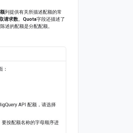
额
列提供有关所描述配额的常
取请求数
。
Quota
字段还描述了
何陈述的配额是分配配额。
面：
ery API 配额，请选择
，要按配额名称的字母顺序进