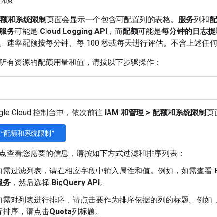
额和系统限制
页面会显示一个包含可配置列的表格。
服务
列和
配
服务
可能是
Cloud Logging API
，而
配额
可能是
每分钟的日志提
。速率配额按每分钟、每 100 秒或每天进行评估。不含上述任
所有资源的配额用量和值，请按以下步骤操作：
ogle Cloud 控制台中，依次前往
IAM 和管理
>
配额和系统限制
页
“配额和系统限制”
点查看您需要的信息，请按如下方式过滤和排序列表：
如需过滤列表，请在相应字段中输入属性和值。例如，如需查看 BigQu
服务
，然后选择
BigQuery API
。
如需对列表进行排序，请点击要作为排序依据的列的标题。例如
行排序，请点击
Quota
列标题。