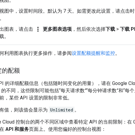
视图。
视图中，设置时间段。默认为 7 天。如需更改此设置，请点击
。
more_vert
出图表，请点击
更多图表选项
，然后依次选择
下载
>
下载 P
载。
何利用图表执行更多操作，请参阅
设置配额提醒和监控
。
特定的配额
I 的详细配额信息（包括随时间变化的用量），请在 Google Clo
PI 的不同，这些限制可能包括“每天请求数”“每分钟请求数”和“每
前，某些 API 设置的限制非常低。
有值，则该值会显示为
Unlimited
。
e Cloud 控制台的两个不同区域中查看特定 API 的当前限制：在 Goo
或在
API 和服务
页面上。使用您偏好的控制台视图：