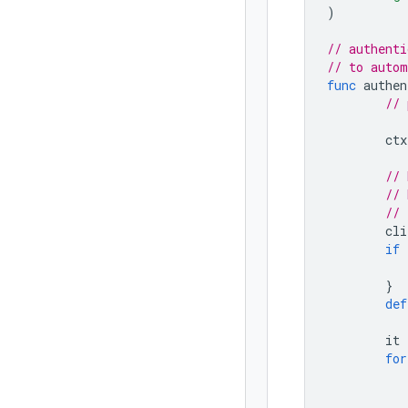
)
// authenti
// to autom
func
authen
// 
ctx
// 
// 
// 
cli
if
}
def
it
for