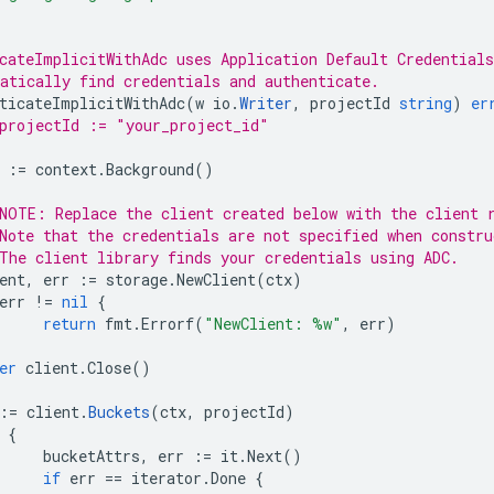
cateImplicitWithAdc uses Application Default Credentials
atically find credentials and authenticate.
ticateImplicitWithAdc
(
w
io
.
Writer
,
projectId
string
)
er
projectId := "your_project_id"
:=
context
.
Background
()
NOTE: Replace the client created below with the client 
Note that the credentials are not specified when constru
The client library finds your credentials using ADC.
ent
,
err
:=
storage
.
NewClient
(
ctx
)
err
!=
nil
{
return
fmt
.
Errorf
(
"NewClient: %w"
,
err
)
er
client
.
Close
()
:=
client
.
Buckets
(
ctx
,
projectId
)
{
bucketAttrs
,
err
:=
it
.
Next
()
if
err
==
iterator
.
Done
{