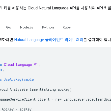
 키를 허용하는 Cloud Natural Language API를 사용하여 A
Go
Node.js
Python
Ruby
실행하려면
Natural Language 클라이언트 라이브러리
를 설치해야 합니
e
.
Cloud
.
Language
.
V1
;
m
;
s
UseApiKeySample
void
AnalyzeSentiment(string
apiKey)
guageServiceClient
client
=
new
LanguageServiceClientBu
ApiKey
=
apiKey