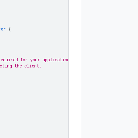
ror
{
required for your application.
cting the client.