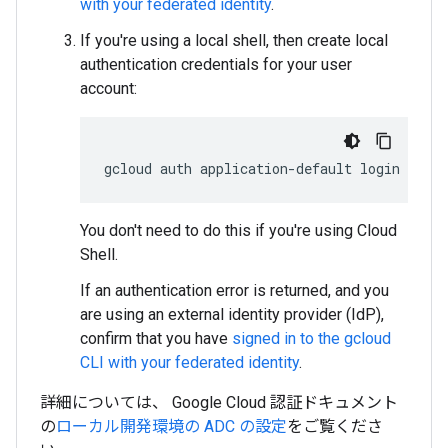
with your federated identity
.
If you're using a local shell, then create local
authentication credentials for your user
account:
gcloud
auth
application-default
login
You don't need to do this if you're using Cloud
Shell.
If an authentication error is returned, and you
are using an external identity provider (IdP),
confirm that you have
signed in to the gcloud
CLI with your federated identity
.
詳細については、 Google Cloud 認証ドキュメント
の
ローカル開発環境の ADC の設定
をご覧くださ