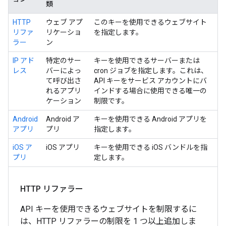
類
HTTP
ウェブ アプ
このキーを使用できるウェブサイト
リファ
リケーショ
を指定します。
ラー
ン
IP アド
特定のサー
キーを使用できるサーバーまたは
レス
バーによっ
cron ジョブを指定します。これは、
て呼び出さ
API キーをサービス アカウントにバ
れるアプリ
インドする場合に使用できる唯一の
ケーション
制限です。
Android
Android ア
キーを使用できる Android アプリを
アプリ
プリ
指定します。
iOS ア
iOS アプリ
キーを使用できる iOS バンドルを指
プリ
定します。
HTTP リファラー
API キーを使用できるウェブサイトを制限するに
は、HTTP リファラーの制限を 1 つ以上追加しま