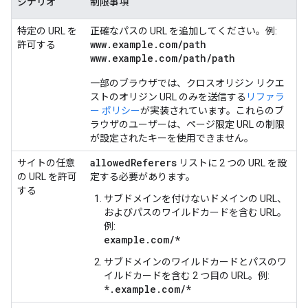
シナリオ
制限事項
特定の URL を
正確なパスの URL を追加してください。例:
www
.
example
.
com
/
path
許可する
www
.
example
.
com
/
path
/
path
一部のブラウザでは、クロスオリジン リクエ
ストのオリジン URL のみを送信する
リファラ
ー ポリシー
が実装されています。これらのブ
ラウザのユーザーは、ページ限定 URL の制限
が設定されたキーを使用できません。
allowed
Referers
サイトの任意
リストに 2 つの URL を設
の URL を許可
定する必要があります。
する
サブドメインを付けないドメインの URL、
およびパスのワイルドカードを含む URL。
例:
example.com/*
サブドメインのワイルドカードとパスのワ
イルドカードを含む 2 つ目の URL。例:
*.example.com/*