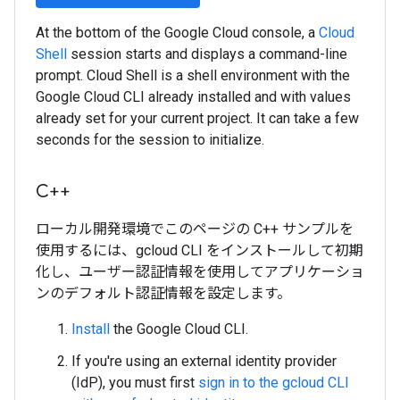
At the bottom of the Google Cloud console, a
Cloud
Shell
session starts and displays a command-line
prompt. Cloud Shell is a shell environment with the
Google Cloud CLI already installed and with values
already set for your current project. It can take a few
seconds for the session to initialize.
C++
ローカル開発環境でこのページの C++ サンプルを
使用するには、gcloud CLI をインストールして初期
化し、ユーザー認証情報を使用してアプリケーショ
ンのデフォルト認証情報を設定します。
Install
the Google Cloud CLI.
If you're using an external identity provider
(IdP), you must first
sign in to the gcloud CLI