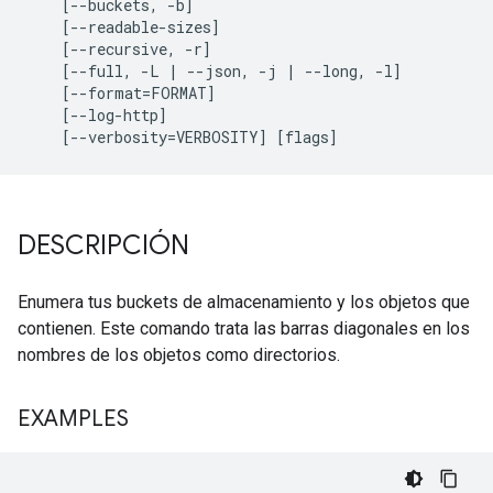
    [--buckets, -b]

    [--readable-sizes]

    [--recursive, -r]

    [--full, -L | --json, -j | --long, -l]

    [--format=FORMAT]

    [--log-http]

DESCRIPCIÓN
Enumera tus buckets de almacenamiento y los objetos que
contienen. Este comando trata las barras diagonales en los
nombres de los objetos como directorios.
EXAMPLES