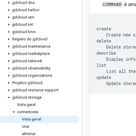
gdcloud dns
COMMAND
é uma
gdcloud harbor
gdcloud iam
gdcloud init
create

gdcloud kms
    Create new s
Registo do gdcloud
delete

gdcloud maintenance
    Delete stora
describe

gdcloud marketplace
    Display info
gdcloud network
list

gdcloud observability
    List all the
gdcloud organizations
update

Projetos gdcloud
gdcloud resource-support
gdcloud storage
Vista geral
contentores
Vista geral
criar
eliminar