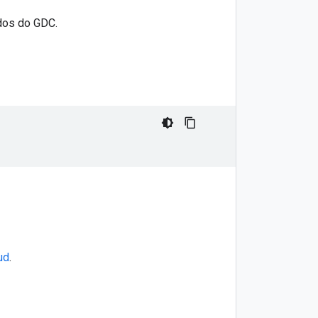
dos do GDC.
ud
.