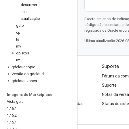
descrever
lista
atualização
Exceto em caso de indicaç
código são licenciadas d
gato
registrada da Oracle e/ou a
cp
ls
Última atualização 2026-0
mv
objetos
rm
Produtos e preços
Suporte
gdcloud topic
Versão do gdcloud
Veja todos os produtos
Fóruns da com
gdcloud zones
Preços do Google Cloud
Suporte
Google Cloud Marketplace
Notas da vers
Imagens do Marketplace
Vista geral
Entre em contato com a equipe de vendas.
Status do sis
1
.
16
.
1
1
.
15
.
2
1
.
15
.
1