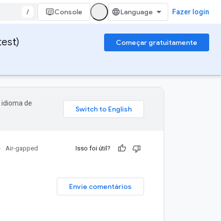
/
Console
Fazer login
test)
Começar gratuitamente
 idioma de
Air-gapped
Isso foi útil?
Envie comentários