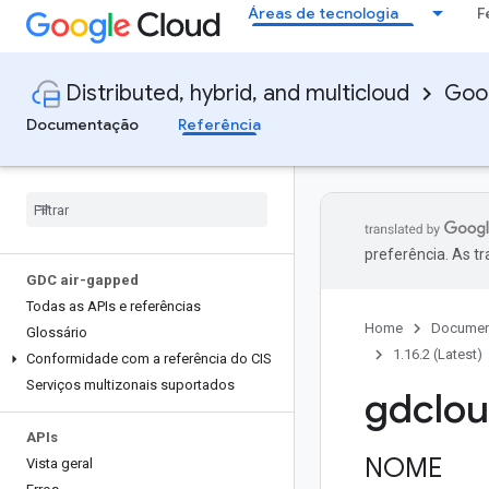
Áreas de tecnologia
F
Distributed, hybrid, and multicloud
Goog
Documentação
Referência
preferência. As t
GDC air-gapped
Todas as APIs e referências
Home
Documen
Glossário
1.16.2 (Latest)
Conformidade com a referência do CIS
Serviços multizonais suportados
gdclou
APIs
NOME
Vista geral