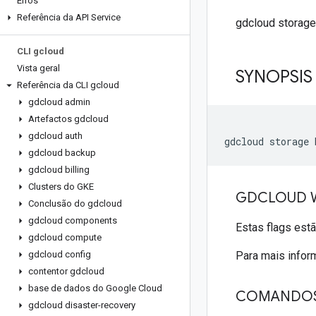
Erros
Referência da API Service
gdcloud storage
CLI gcloud
Vista geral
SYNOPSIS
Referência da CLI gcloud
gdcloud admin
Artefactos gdcloud
gdcloud auth
gdcloud backup
gdcloud billing
Clusters do GKE
GDCLOUD W
Conclusão do gdcloud
gdcloud components
Estas flags est
gdcloud compute
gdcloud config
Para mais infor
contentor gdcloud
base de dados do Google Cloud
COMANDO
gdcloud disaster-recovery